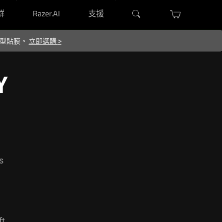
群
Razer.AI
支援
屬造型貼膜。
立即選購
>
Y
s
ft