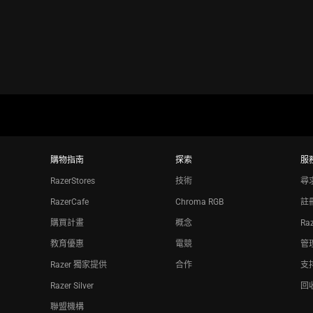
購物指南
探索
服
RazerStores
技術
尋
RazerCafe
Chroma RGB
註
購買計畫
概念
Ra
教育優惠
電競
管理
Razer 獨家提供
合作
支
Razer Silver
回
聯盟機構