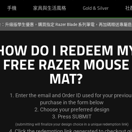
手機
家具與生活風格
Gold & Silver
社
組合：升級版學生優惠，購買指定 Razer Blade 系列筆電，再加碼贈送專
HOW DO I REDEEM M
FREE RAZER MOUSE
MAT?
Enter the email and Order ID used for your previou
purchase in the form below
Choose your preferred design
Press SUBMIT
(submitting will finalize your design choice in a unique redemption link)
Click the redemption link generated to checkout gi