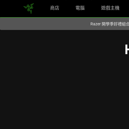
商店
電腦
遊戲主機
你目前位於
Taiwan (台灣)
的網站.
Razer 開學季好禮
HOW
DO
I
REDEEM
MY
FREE
RAZER