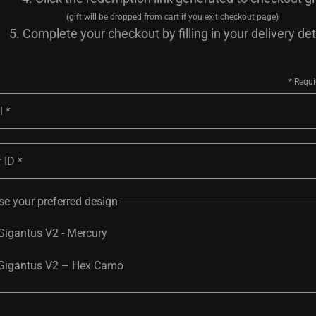
(gift will be dropped from cart if you exit checkout page)
Complete your checkout by filling in your delivery det
l
 ID
e your preferred design
Gigantus V2 - Mercury
Gigantus V2 – Hex Camo