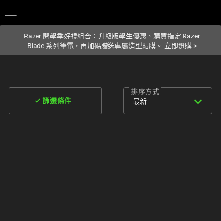
你目前位於
Taiwan (台灣)
的網站.
Razer 開學季好禮組合：升級版學生優惠，購買指定 Razer
Blade 系列筆電，再加碼贈送專屬造型貼膜。
立即選購
>
排序方式
expand_more
done
最新
篩選條件