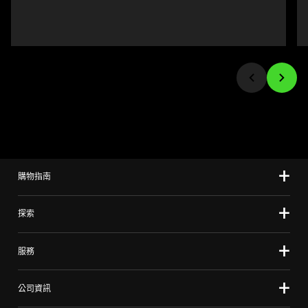
個
to
影
navigate,
像
or
按
jump
鈕
to
即
a
可
slide
變
using
更
the
上
slide
方
購物指南
dots.
的
主
探索
影
像。
服務
公司資訊