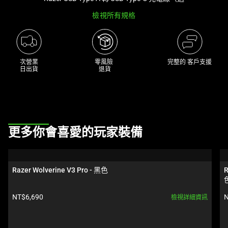
個
檢視所有規格
大
型
影
像
次營業

零風險 

完整的 客戶支援
日出貨
退貨
以
及
下
方
多
This
更多你會喜愛的玩家裝備
個
is
縮
a
圖。
carousel.
選
Razer Wolverine V3 Pro - 黑色
R
Use
擇
Next
任
產品價格:
NT$6,690
N
檢視詳細資訊
and
何
Previous
一
buttons