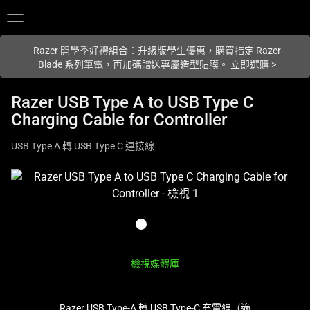
你目前位於
Taiwan (台灣)
的網站.
Razer 開學季好禮組合：升級版學生優惠，購買指定 Razer
Blade 系列筆電，再加碼贈送專屬造型貼膜。
立即選購
>
Razer USB Type A to USB Type C
Charging Cable for Controller
USB Type A 轉 USB Type C 連接線
這
是
影
像
輪
播，
檢視媒體庫
包
含
Razer USB Type-A 轉 USB Type-C 充電線（適
一