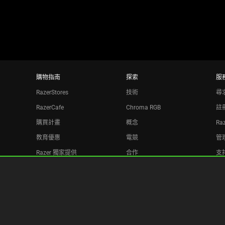
dots.
購物指南
探索
服
RazerStores
技術
尋
RazerCafe
Chroma RGB
註
購買計畫
概念
Ra
教育優惠
電競
管理
Razer 獨家提供
合作
支
Razer Silver
回
聯盟機構
電子報