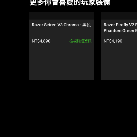
This
更多你會喜愛的玩家裝備
is
a
carousel.
Razer Seiren V3 Chroma - 黑色
Razer Firefly V2 P
Use
Phantom Green E
Next
產品價格:
產品價格:
NT$4,890
NT$4,190
檢視詳細資訊
and
Previous
buttons
to
navigate,
or
jump
to
a
slide
using
the
slide