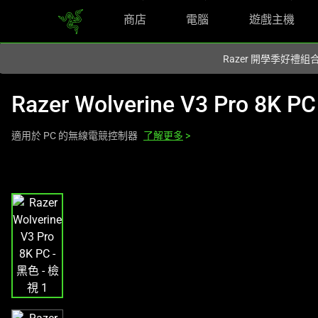
商店
電腦
遊戲主機
你目前位於
Taiwan (台灣)
的網站.
Razer 開學季好禮
Razer Wolverine V3 Pro 8K PC
適用於 PC 的無線電競控制器
了解更多
>
這
是
影
像
輪
播，
包
含
一