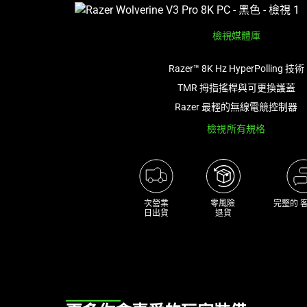
影
像
檢視媒體庫
按
鈕
Razer™ 8K Hz HyperPolling 技術
即
TMR 拇指搖桿與可更換護蓋
可
變
Razer 最輕的無線電競控制器
更
檢視所有規格
上
方
的
主
影
次營業

零風險 

完整的 
日出貨
退貨
像。