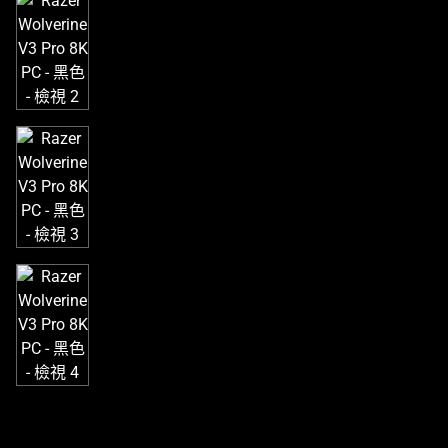
個
大
型
影
像
以
及
下
方
多
個
縮
圖。
選
擇
任
何
一
個