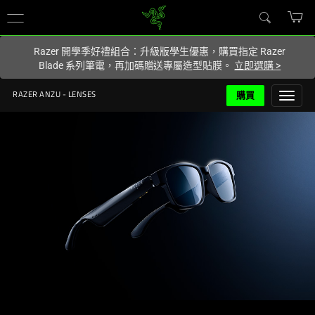
你目前位於
Taiwan (台灣)
的網站.
Razer 開學季好禮組合：升級版學生優惠，購買指定 Razer
Blade 系列筆電，再加碼贈送專屬造型貼膜。
立即選購
>
購買
RAZER ANZU - LENSES