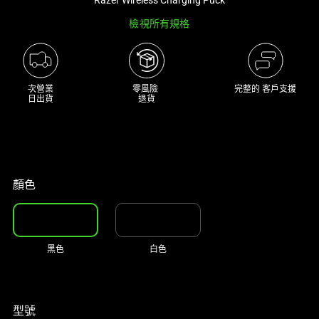
大
檢視所有規格
型
影
像
以
次營業

零風險 

完整的 客戶支援
日出貨
退貨
及
下
方
多
個
顏色
縮
圖。
選
擇
黑色
白色
任
何
一
個
型號