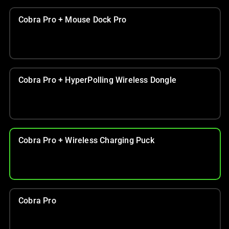
影
像
Cobra Pro + Mouse Dock Pro
按
鈕
即
可
變
Cobra Pro + HyperPolling Wireless Dongle
更
上
方
的
主
Cobra Pro + Wireless Charging Puck
影
像。
Cobra Pro