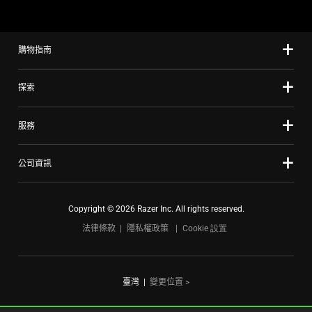
using
the
slide
購物指南
dots.
探索
服務
公司資訊
Copyright © 2026 Razer Inc. All rights reserved.
法律條款
隱私權政策
Cookie 設置
臺灣
|
變更位置 >
FOR GAMERS. BY GAMERS.™