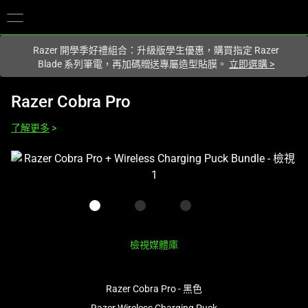
你目前位於
Taiwan (台灣)
的網站.
Razer 開學季好禮組合：升級版學生優惠，購買指定 Razer
Blade 系列筆電，再加碼贈送專屬造型貼膜。
立即選購
>
Razer Cobra Pro
了解更多
>
這
是
影
像
輪
播，
檢視媒體庫
包
含
Razer Cobra Pro - 黑色
一
個
Razer Wireless Charging Puck