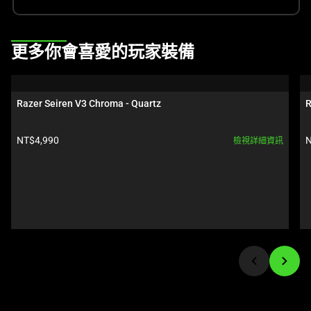
This
更多你會喜愛的玩家裝備
is
a
carousel.
Razer Seiren V3 Chroma - Quartz
R
Use
Next
產品價格:
NT$4,990
N
檢視詳細資訊
and
Previous
buttons
to
navigate,
or
jump
to
a
slide