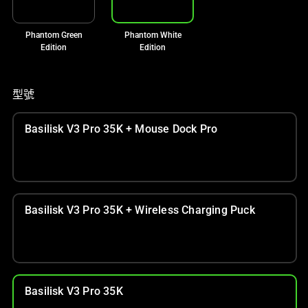
影
像
Phantom Green
Phantom White
按
Edition
Edition
鈕
即
可
型號
變
更
Basilisk V3 Pro 35K + Mouse Dock Pro
上
方
的
主
影
Basilisk V3 Pro 35K + Wireless Charging Puck
像。
Basilisk V3 Pro 35K