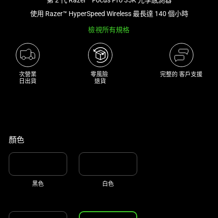
大
使用 Razer™ HyperSpeed Wireless 最長達 140 個小時
型
檢視所有規格
影
像
以
及
次營業

零風險 

完整的 客戶支援
下
日出貨
退貨
方
多
個
縮
圖。
顏色
選
擇
任
黑色
白色
何
一
個