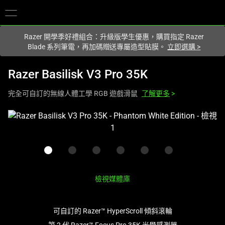
你目前位於
Taiwan (台灣)
的網站.
Razer 開學季好禮組合：升級版學生優惠，購買指定 Razer
Blade 系列筆電，再加碼贈送專屬造型貼膜。
立即選購
>
Razer Basilisk V3 Pro 35K
完全可自訂的無線人體工學 RGB 遊戲滑鼠
了解更多
>
這
是
影
像
輪
播，
檢視媒體庫
包
含
可自訂的 Razer™ HyperScroll 傾斜滾輪
一
個
第 2 代 Razer™ Focus Pro 35K 光學感測器