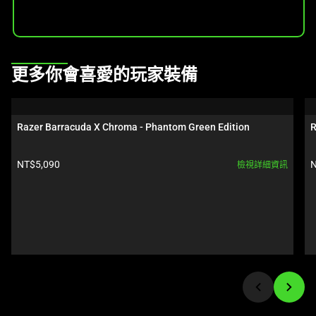
This
更多你會喜愛的玩家裝備
is
a
carousel.
Razer Barracuda X Chroma - Phantom Green Edition
R
Use
Next
產品價格:
NT$5,090
N
檢視詳細資訊
and
Previous
buttons
to
navigate,
or
jump
to
a