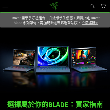
你目前位於
Taiwan (台灣)
的網站.
Razer 開學季好禮組合：升級版學生優惠，購買指定 Razer
Blade 系列筆電，再加碼贈送專屬造型貼膜。
立即選購
>
選擇屬於你的BLADE：買家指南