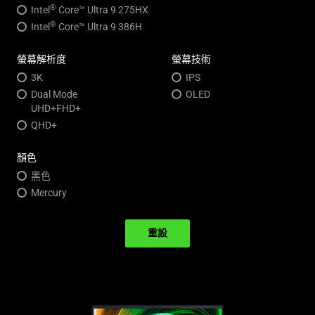
®
Intel
Core™ Ultra 9 275HX
®
Intel
Core™ Ultra 9 386H
螢幕解析度
螢幕技術
3K
IPS
Dual Mode
OLED
UHD+FHD+
QHD+
顏色
黑色
Mercury
重設