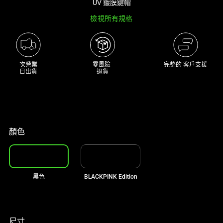
UV 鍍膜鍵帽
大
檢視所有規格
型
影
像
以
次營業

零風險 

完整的 客戶支援
及
日出貨
退貨
下
方
多
個
縮
顏色
圖。
選
擇
黑色
BLACKPINK Edition
任
何
一
個
尺寸