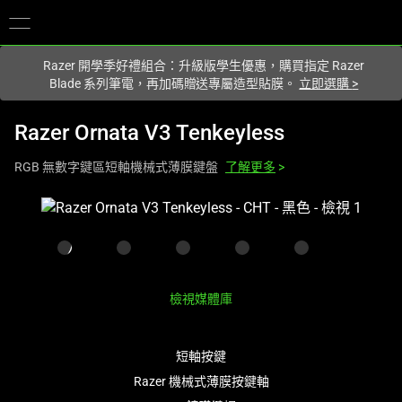
你目前位於
Taiwan (台灣)
的網站.
Razer 開學季好禮組合：升級版學生優惠，購買指定 Razer
Blade 系列筆電，再加碼贈送專屬造型貼膜。
立即選購
>
Razer Ornata V3 Tenkeyless
RGB 無數字鍵區短軸機械式薄膜鍵盤
了解更多
>
這
是
影
像
輪
檢視媒體庫
播，
包
含
短軸按鍵
一
Razer 機械式薄膜按鍵軸
個