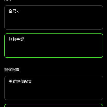
影
像
全尺寸
按
鈕
即
可
變
無數字鍵
更
上
方
的
主
鍵盤配置
影
像。
美式鍵盤配置