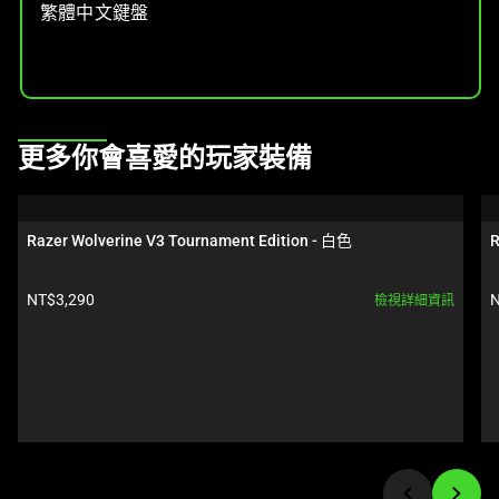
繁體中文鍵盤
This
更多你會喜愛的玩家裝備
is
a
carousel.
Razer Wolverine V3 Tournament Edition - 白色
R
Use
Next
產品價格:
NT$3,290
N
檢視詳細資訊
and
Previous
buttons
to
navigate,
or
jump
to