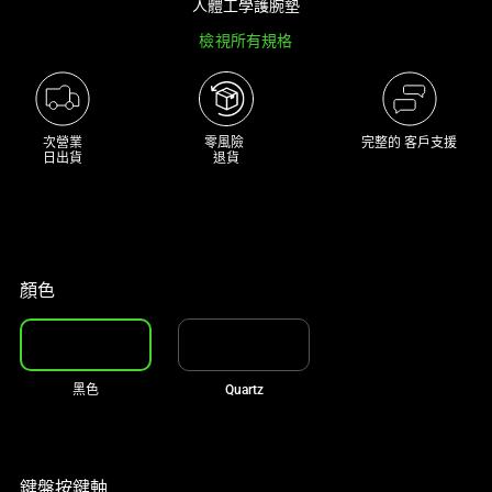
人體工學護腕墊
大
檢視所有規格
型
影
像
以
次營業

零風險 

完整的 客戶支援
及
日出貨
退貨
下
方
多
個
縮
顏色
圖。
選
擇
黑色
Quartz
任
何
一
個
鍵盤按鍵軸