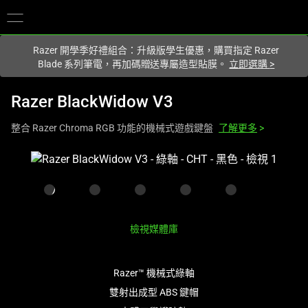
你目前位於
Taiwan (台灣)
的網站.
Razer 開學季好禮組合：升級版學生優惠，購買指定 Razer
Blade 系列筆電，再加碼贈送專屬造型貼膜。
立即選購
>
Razer BlackWidow V3
整合 Razer Chroma RGB 功能的機械式遊戲鍵盤
了解更多
>
這
是
影
像
輪
檢視媒體庫
播，
包
含
Razer™ 機械式綠軸
一
雙射出成型 ABS 鍵帽
個