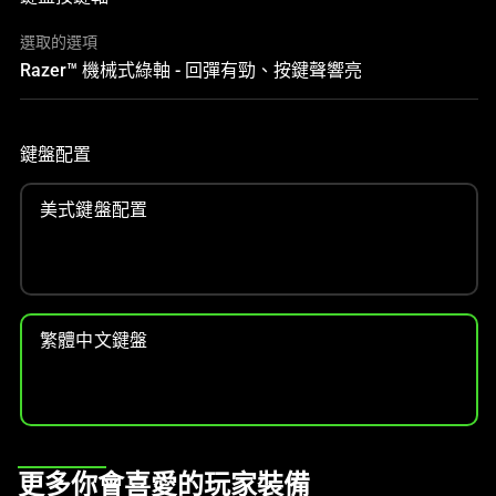
影
像
選取的選項
按
Razer™ 機械式綠軸 - 回彈有勁、按鍵聲響亮
鈕
即
可
鍵盤配置
變
更
美式鍵盤配置
上
方
的
主
影
繁體中文鍵盤
像。
This
更多你會喜愛的玩家裝備