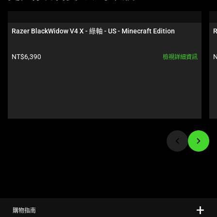
is
a
carousel.
Razer BlackWidow V4 X - 綠軸 - US - Minecraft Edition
R
Use
Next
產品價格:
NT$6,390
N
檢視詳細資訊
and
Previous
buttons
to
navigate,
or
jump
to
a
slide
using
the
slide
購物指南
dots.