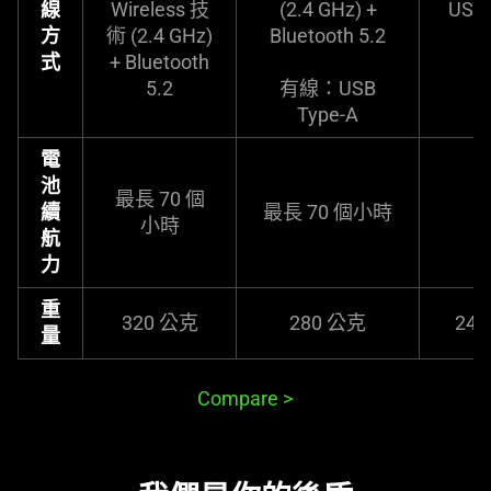
線
Wireless 技
(2.4 GHz) +
USB 
方
術 (2.4 GHz)
Bluetooth 5.2
式
+ Bluetooth
5.2
有線：USB
Type-A
電
池
最長 70 個
續
最長 70 個小時
小時
航
力
重
320 公克
280 公克
24
量
Compare
>