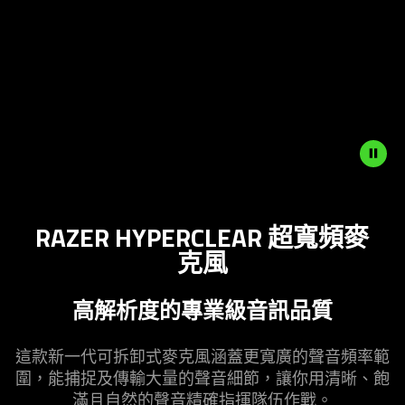
animation.
THE PERFECT
MY VOICE COMES
ESPORTS HEADSET
THROUGH CRYSTAL
Use
FOR MY TEAM.
HAKIS
the
SHOTZZY
ALLIANCE
OPTIC
Play
ESPORTS WORLD CUP 2024
CHAMPION
2-TIME CALL OF DUT
and
CHAMPION
Pause
button
to
start
and
RAZER HYPERCLEAR 超寬頻麥
stop
克風
the
animation.
高解析度的專業級音訊
品質
這款新一代可拆卸式麥克風涵蓋更寬廣的聲音頻率範
圍，能捕捉及傳輸大量的聲音細節，讓你用清晰、飽
滿且自然的聲音精確指揮隊伍
作戰
。