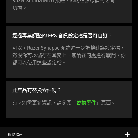
Razer SmartSwitch 按鈕，即可在無線模式之間
切換
。
經過專業調整的 FPS 音訊設定檔是否可
自訂
？
可以，Razer Synapse 允許進一步調整建議設定檔，
然後你可以儲存在耳麥上，無論在何處進行戰鬥，你
都可以使用這些設
定檔
。
此產品有替換零
件嗎
？
有。如需更多資訊，請參閱「
替換零件
」
頁面
。
購物指南