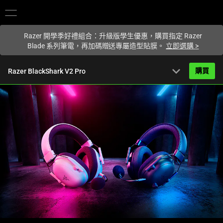
你目前位於
Taiwan (台灣)
的網站.
Razer 開學季好禮組合：升級版學生優惠，購買指定 Razer
Blade 系列筆電，再加碼贈送專屬造型貼膜。
立即選購
>
expand_more
購買
Razer BlackShark V2 Pro
NT$4,539
NT$6,990
(35% 折扣)
起
產品簡介
FAQ
Activating
產品規格
this
element
will
cause
content
on