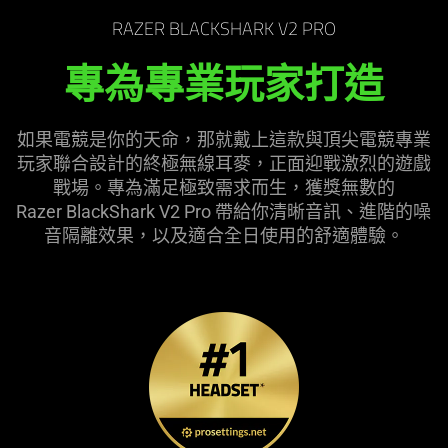
the
RAZER BLACKSHARK V2 PRO
page
to
專為專業玩家打造
be
updated.
如果電競是你的天命，那就戴上這款與頂尖電競專業
玩家聯合設計的終極無線耳麥，正面迎戰激烈的遊戲
戰場。專為滿足極致需求而生，獲獎無數的
Razer BlackShark V2 Pro 帶給你清晰音訊、進階的噪
音隔離效果，以及適合全日使用的舒適
體驗
。