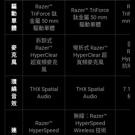
驅
Razer™
Ra
Razer™ TriForce
動
TriForce 鈦
TriFo
鈦金屬 50 mm
單
金屬 50 mm
mm
驅動單體
體
驅動單體
拆卸式
固
麥
Razer™
彎折式 Razer™
Ra
克
HyperClear
HyperClear 超
Hype
風
超寬頻麥克
寬頻麥克風
抗噪
風
環
繞
THX Spatial
THX Spatial
7.1
音
Audio
Audio
繞
效
無線：Razer™
Razer™
HyperSpeed
連
HyperSpeed
Wireless 技術