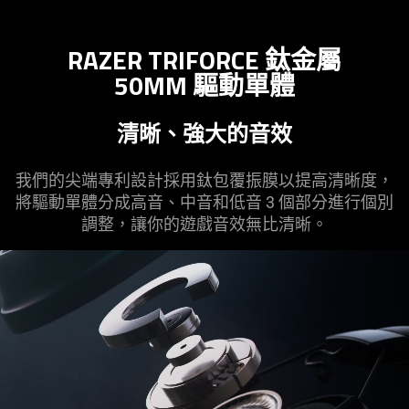
RAZER TRIFORCE 鈦金屬
50MM 驅動
單體
清晰、強大的
音效
我們的尖端專利設計採用鈦包覆振膜以提高清晰度，
將驅動單體分成高音、中音和低音 3 個部分進行個別
調整，讓你的遊戲音效無比
清晰
。