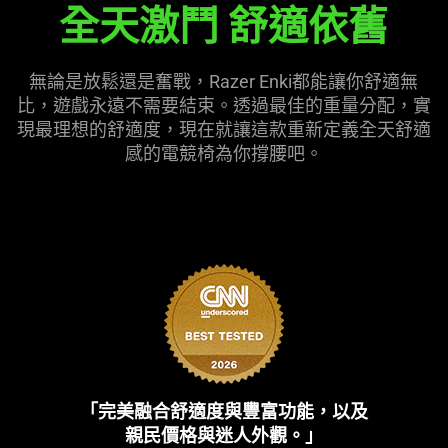
全天激鬥 舒適依舊
Quartz
Gaming
無論是放鬆還是奮戰，Razer Enki都能讓你舒適無
Chair
比，遊戲永遠不需要結束。透過最佳的重量分配，實
現最理想的舒適度，現在就讓這款重新定義全天舒適
感的電競椅為你撐
腰吧
。
「完美融合舒適度與豐富功能，以及
親民價格與迷人外觀。」