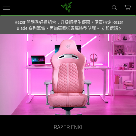
你目前位於
Taiwan (台灣)
的網站.
Razer 開學季好禮組合：升級版學生優惠，購買指定 Razer
Blade 系列筆電，再加碼贈送專屬造型貼膜。
立即選購
>
Most
Comfortable
Gaming
Chair
-
Razer
Enki
RAZER ENKI