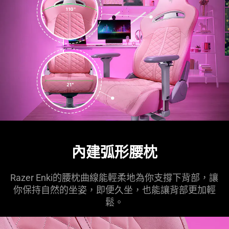
內建弧形腰枕
Razer Enki的腰枕曲線能輕柔地為你支撐下背部，讓
你保持自然的坐姿，即便久坐，也能讓背部更加輕
鬆。