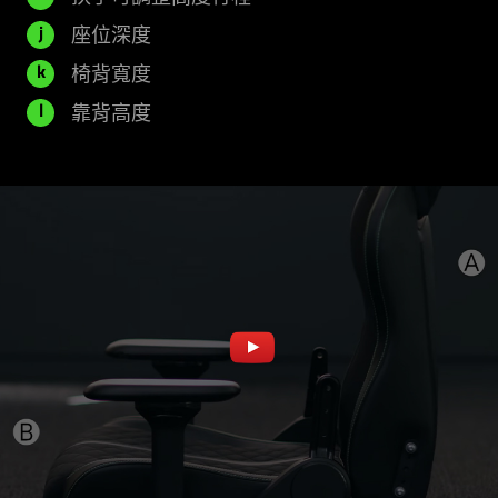
毫
米
毫
525
座位深度
j
米
米
毫
500
椅背寬度
k
米
毫
835
靠背高度
l
米
毫
米