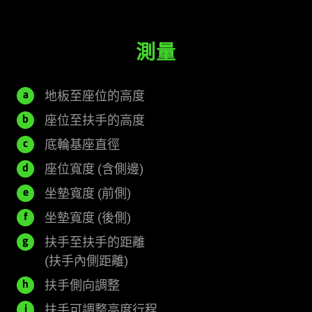
測量
445
地板至座位的高度
a
-
185
座位至扶手的高度
b
545
-
690
底輪基座直徑
c
毫
310
毫
540
座位寬度
(含側邊)
d
米
毫
米
毫
455
坐墊寬度
(前側)
e
米
米
毫
350
坐墊寬度
(後側)
f
米
毫
扶手至扶手的距離
g
米
445
(扶手內側距離)
-
25
扶手側向調整
h
495
毫
125
扶手可調整高度行程
i