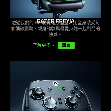
visuals
do
not
RAZER FREYJA
provide
透過我們的 HD 觸覺電競座墊，用全身感受每
additional
個細微震動，親身體驗與最愛英雄一起戰鬥的
information.
快感
。
購買
了解更多
>