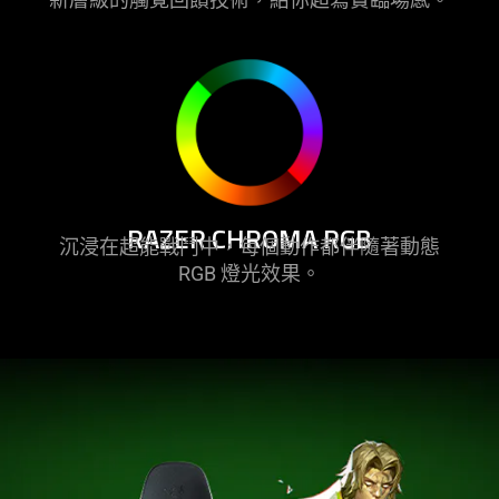
RAZER CHROMA RGB
沉浸在超能戰鬥中，每個動作都伴隨著動態
RGB 燈光
效果
。