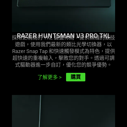
RAZER HUNTSMAN V3 PRO TKL
採用更精簡的 TKL 鍵盤佈局，提供無縫的競技
遊戲，使用我們最新的類比光學切換器，以
Razer Snap Tap 和快速觸發模式為特色，提供
超快速的重複輸入，擊敗您的對手。透過可調
式驅動器進一步自訂，優化您的競爭
優勢
。
購買
了解更多
>