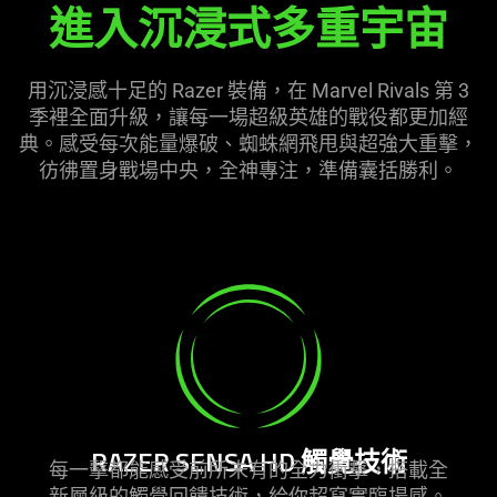
進入沉浸式多重
宇宙
用沉浸感十足的 Razer 裝備，在 Marvel Rivals 第 3
季裡全面升級，讓每一場超級英雄的戰役都更加經
典。感受每次能量爆破、蜘蛛網飛甩與超強大重擊，
彷彿置身戰場中央，全神專注，準備囊括
勝利
。
RAZER SENSA HD 觸覺
技術
每一擊都能感受前所未有的全力衝擊，搭載全
新層級的觸覺回饋技術，給你超寫實臨
場感
。