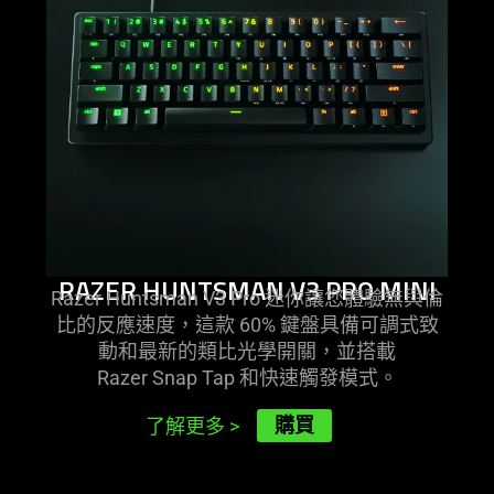
RAZER HUNTSMAN V3 PRO MINI
Razer Huntsman V3 Pro 迷你讓您體驗無與倫
比的反應速度，這款 60% 鍵盤具備可調式致
動和最新的類比光學開關，並搭載
Razer Snap Tap 和快速觸發
模式
。
購買
了解更多
>