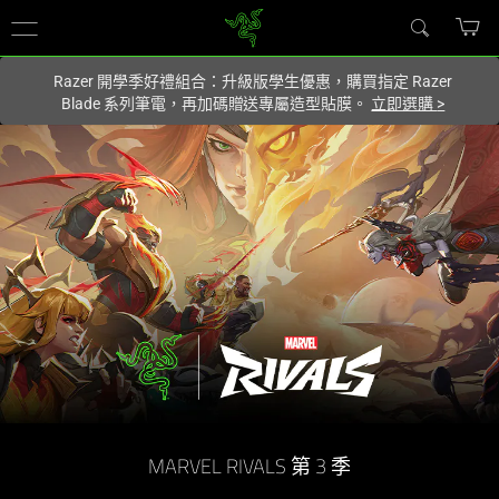
你目前位於
Taiwan (台灣)
的網站.
Razer 開學季好禮組合：升級版學生優惠，購買指定 Razer
Blade 系列筆電，再加碼贈送專屬造型貼膜。
立即選購
>
MARVEL RIVALS 第 3 季