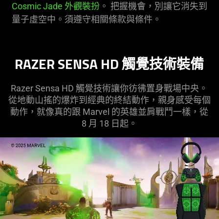
Cosmic Jade 外觀裝扮
。 把握機會，別讓它消失到
量子虛空中。須遵守相關條款與
條件
。
RAZER SENSA HD 觸覺技術
裝備
Razer Sensa HD 觸覺技術讓你彷彿置身戰場中央。
從地動山搖的爆炸到經典的終結動作，親身感受每個
動作，就像真的跟 Marvel 的英雄並肩戰鬥一樣，從
8 月 18
日起
。