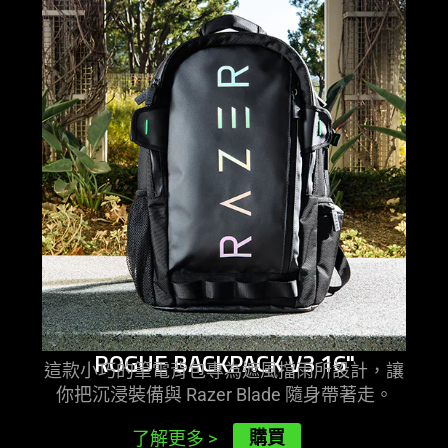
ROGUE BACKPACK V3 16"
這款小巧的筆電背包專為遮風擋雨所設計，讓
你把沉浸裝備與 Razer Blade 隨身帶
著走
。
購買
了解更多
>