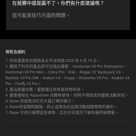
在競賽中還是贏不了。你們有什麼建
議嗎
？
這可能是技巧方面的
問題
。
條款及細則
1.
所有優惠有效期限為太平洋時間 2025 年 9 月 19 日。
2.
購買下列任何產品即可兌換此優惠：Huntsman V3 Pro Tenkeyless、
Huntsman V3 Pro Mini、Cobra Pro、Enki、Rogue 15" Backpack V3、
Basilisk V3 Pro 35K、Kraken V4、Freyja、Wolverine V3 Pro、Kraken V4
Pro、Firefly V2 Pro。
3.
產品限量供應，優惠僅在尚有庫存時
有效
。
4.
優惠僅限在 RazerStore 消費時使用，同時不得與其他優惠活動
併用
。
5.
Razer 保留取消任何大量訂單的
權力
。
6.
Razer保留隨時撤銷、終止或修改此促銷活動相關條款的
權利
。
7.
Razer 可自行解釋這些條款，且在任何情況下擁有最終解
釋權
。