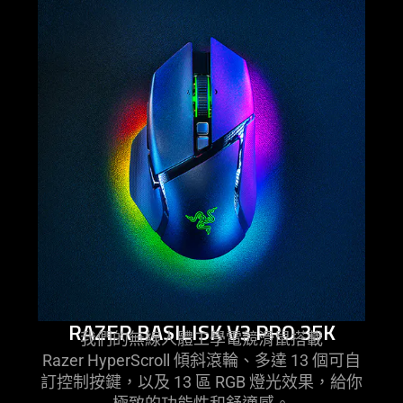
RAZER BASILISK V3 PRO 35K
我們的無線人體工學電競滑鼠搭載
Razer HyperScroll 傾斜滾輪、多達 13 個可自
訂控制按鍵，以及 13 區 RGB 燈光效果，給你