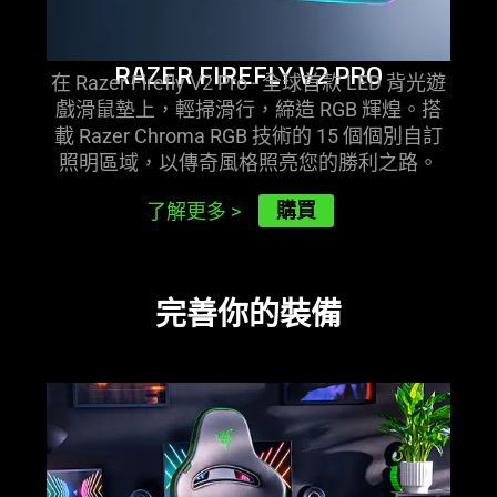
RAZER FIREFLY V2 PRO
在 Razer Firefly V2 Pro - 全球首款 LED 背光遊
戲滑鼠墊上，輕掃滑行，締造 RGB 輝煌。搭
載 Razer Chroma RGB 技術的 15 個個別自訂
照明區域，以傳奇風格照亮您的勝利
之路
。
購買
了解更多
>
完善你的
裝備