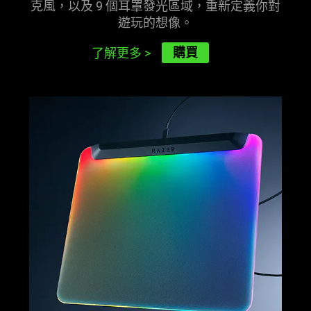
克風，以及 9 個耳罩發光區域，重新定義你對
遊玩的
想像
。
購買
了解更多
>