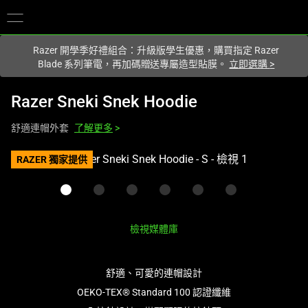
你目前位於
Taiwan (台灣)
的網站.
Razer 開學季好禮組合：升級版學生優惠，購買指定 Razer
Blade 系列筆電，再加碼贈送專屬造型貼膜。
立即選購
>
Razer Sneki Snek Hoodie
舒適連帽外套
了解更多
>
這
RAZER 獨家提供
是
影
像
輪
檢視媒體庫
播，
包
含
舒適、可愛的連帽設計
一
OEKO-TEX® Standard 100 認證纖維
個