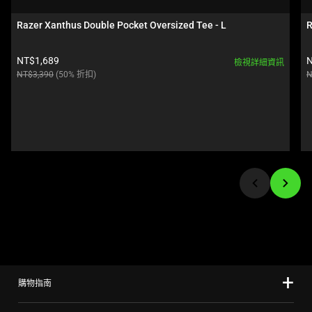
a
影
carousel.
像
Razer Xanthus Double Pocket Oversized Tee - L
R
Use
按
Next
鈕
Current price:
C
NT$1,689
N
檢視詳細資訊
and
即
Original price:
O
NT$3,390
(50% 折扣)
N
Previous
可
buttons
變
to
更
navigate,
上
or
方
jump
的
to
主
a
影
slide
像。
using
the
slide
購物指南
dots.