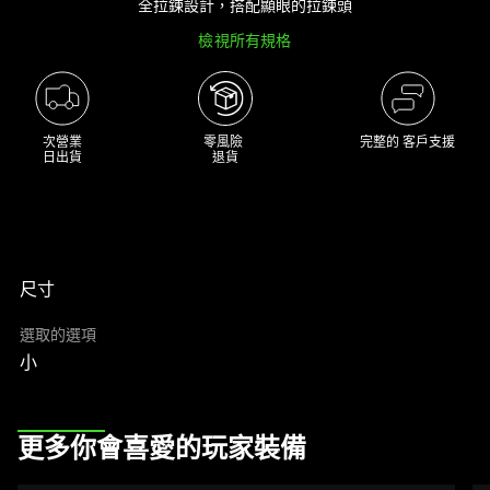
全拉鍊設計，搭配顯眼的拉鍊頭
大
檢視所有規格
型
影
像
以
次營業

零風險 

完整的 客戶支援
及
日出貨
退貨
下
方
多
個
縮
尺寸
圖。
選取的選項
選
小
擇
任
何
This
一
更多你會喜愛的玩家裝備
is
個