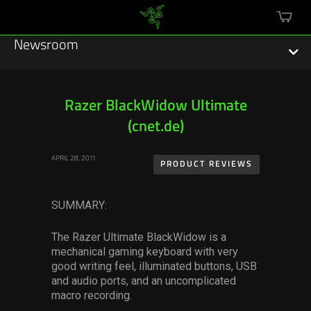
mini
cart
Newsroom
Razer BlackWidow Ultimate
(cnet.de)
Featured Stories
APRIL 28, 2011
Sustainability
PRODUCT REVIEWS
Esports
SUMMARY:
Press Releases
The Razer Ultimate BlackWidow is a
mechanical gaming keyboard with very
Hardware
good writing feel, illuminated buttons, USB
and audio ports, and an uncomplicated
Software
macro recording.