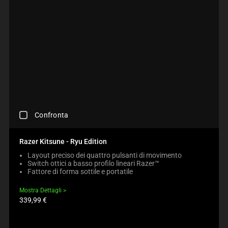
C
Confronta
H
E
C
Razer Kitsune - Ryu Edition
K
Layout preciso dei quattro pulsanti di movimento
I
Switch ottici a basso profilo lineari Razer™
N
Fattore di forma sottile e portatile
G
A
Mostra Dettagli
C
Prezzo
339,99 €
O
prodotto:
M
P