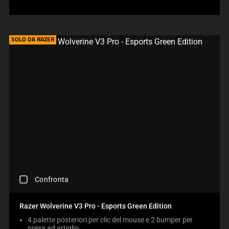
A
R
E
C
H
SOLO DA RAZER
E
C
K
B
O
X
W
I
L
L
C
A
U
S
C
E
Confronta
H
C
E
O
C
N
Razer Wolverine V3 Pro - Esports Green Edition
K
T
4 palette posteriori per clic del mouse e 2 bumper per
I
E
presa ad artiglio