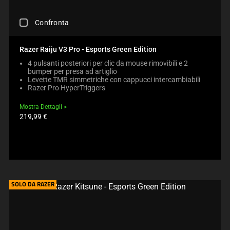
S
D
E
U
C
C
C
Confronta
H
O
T
E
N
S
C
T
Razer Raiju V3 Pro - Esports Green Edition
R
K
E
E
4 pulsanti posteriori per clic da mouse rimovibili e 2
I
N
G
bumper per presa ad artiglio
N
T
I
Levette TMR simmetriche con cappucci intercambiabili
G
T
O
Razer Pro HyperTriggers
A
O
N
C
A
B
Mostra Dettagli
O
P
E
Prezzo
219,99 €
M
P
prodotto:
L
P
E
O
A
A
W
R
R
.
E
I
C
C
N
H
H
T
E
E
SOLO DA RAZER
H
C
C
E
K
K
C
I
B
O
N
O
M
G