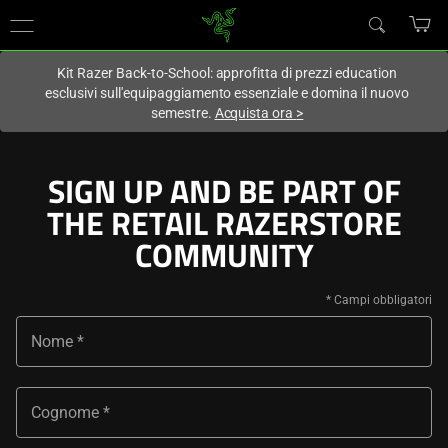
Al momento sei sul sito in:
Italy (Italia)
.
Kit Razer Back-to-School: approfitta di prezzi education
esclusivi sull'equipaggiamento essenziale e domina il nuovo
semestre.
Acquista ora
>
SIGN UP AND BE PART OF
THE RETAIL RAZERSTORE
COMMUNITY
Nome
Cognome