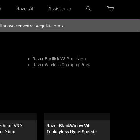
à
Razer.AI
Assistenza
 il nuovo semestre.
Acquista ora
>
Razer Basilisk V3 Pro - Nera
Razer Wireless Charging Puck
rhead V3 X 
Razer BlackWidow V4 
Razer So
or Xbox
Tenkeyless HyperSpeed - 
Switch arancione - US - 