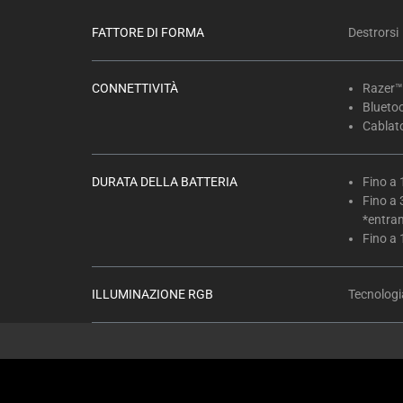
FATTORE DI FORMA
Destrorsi
CONNETTIVITÀ
Razer™
Blueto
Cablat
DURATA DELLA BATTERIA
Fino a
Fino a
*entra
Fino a 
ILLUMINAZIONE RGB
Tecnolog