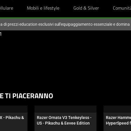
llulare
Mobili e lifestyle
Gold & Silver
Comunit
ta di prezzi education esclusivi sull'equipaggiamento essenziale e domina
HE TI PIACERANNO
X - Pikachu & 
Razer Ornata V3 Tenkeyless - 
Razer Hamme
US - Pikachu & Eevee Edition
HyperSpeed f