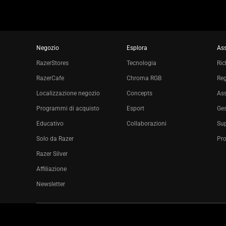
Negozio
Esplora
Ass
RazerStores
Tecnologia
Ric
RazerCafe
Chroma RGB
Reg
Localizzazione negozio
Concepts
Ass
Programmi di acquisto
Esport
Ges
Educativo
Collaborazioni
Sup
Solo da Razer
Pro
Razer Silver
Affiliazione
Newsletter
Copyright © 2026 Razer Inc. All rights reserved.
Termini legali