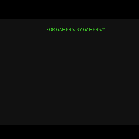
FOR GAMERS. BY GAMERS.™
Italy (Italia)
|
Cambia località >