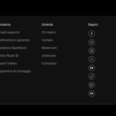
istenza
Azienda
Seguici
hiedi supporto
Chi siamo
istrazione e garanzia
Carriera
istenza RazerStore
Newsroom
tisci Razer ID
zVentures
port Videos
Contattaci
gramma di riciclaggio
Informativa sulla privacy
Impostazioni cookie