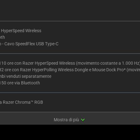
 HyperSpeed Wireless
oth
o - Cavo SpeedFlex USB Type-C
 110 ore con Razer HyperSpeed Wireless (movimento costante a 1.000 Hz
 32 ore con Razer HyperPolling Wireless Dongle e Mouse Dock Pro* (movi
mbi venduti separatamente
150 ore via Bluetooth
ia Razer Chroma™ RGB
expand_more
Mostra di più