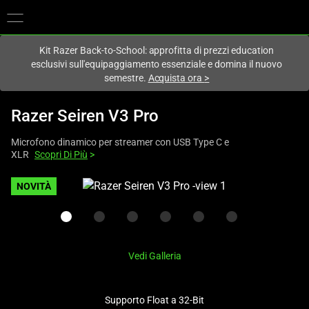
Al momento sei sul sito in:
Italy (Italia)
.
Kit Razer Back-to-School: approfitta di prezzi education
esclusivi sull'equipaggiamento essenziale e domina il nuovo
semestre.
Acquista ora
>
Razer Seiren V3 Pro
Microfono dinamico per streamer con USB Type C e
XLR
Scopri Di Più
>
This
NOVITÀ
is
a
carousel
with
Vedi Galleria
one
large
image
Supporto Float a 32-Bit