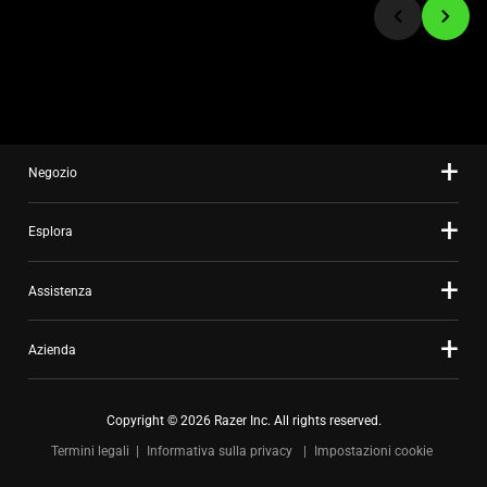
a
slide
using
the
slide
dots.
Negozio
Esplora
Assistenza
Azienda
Copyright © 2026 Razer Inc. All rights reserved.
Termini legali
Informativa sulla privacy
Impostazioni cookie