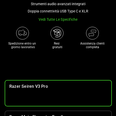
and
Strumenti audio avanzati integrati
a
Doppia connettività USB Type C e XLR
track
Vedi Tutte Le Specifiche
of
thumbnails
below.
Select
Spedizione entro un 

Resi 

Assistenza clienti
any
 giorno lavorativo
 gratuiti
completa
of
the
image
buttons
to
change
Razer Seiren V3 Pro
the
main
image
above.