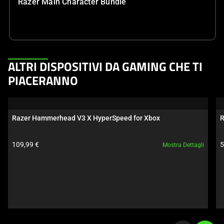
Razer Main Character Bundle
This
ALTRI DISPOSITIVI DA GAMING CHE TI
is
PIACERANNO
a
carousel.
Use
Razer Hammerhead V3 X HyperSpeed for Xbox
R
Next
and
Prezzo prodotto:
P
109,99 €
5
Mostra Dettagli
Previous
buttons
to
navigate,
or
jump
to