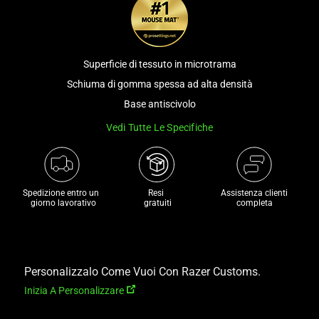
and
a
track
of
Superficie di tessuto in microtrama
thumbnails
Schiuma di gomma spessa ad alta densità
below.
Base antiscivolo
Select
any
Vedi Tutte Le Specifiche
of
the
image
Spedizione entro un 

Resi 

Assistenza clienti
buttons
 giorno lavorativo
 gratuiti
completa
to
change
the
main
Personalizzalo Come Vuoi Con Razer Customs.
image
Inizia A Personalizzare
above.