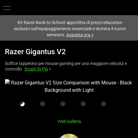
Al momento sei sul sito in:
Italy (Italia)
.
Kit Razer Back-to-School: approfitta di prezzi education
esclusivi sull'equipaggiamento essenziale e domina il nuovo
semestre.
Acquista ora
>
Razer Gigantus V2
Soffice tappetino per mouse gaming per una maggiore velocità e
controllo
Scopri Di Più
>
This
is
a
carousel
with
one
Vedi Galleria
large
image