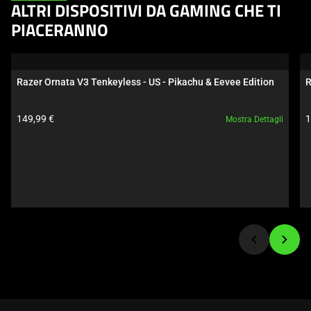
This
ALTRI DISPOSITIVI DA GAMING CHE TI
is
PIACERANNO
a
carousel.
Use
Razer Ornata V3 Tenkeyless - US - Pikachu & Eevee Edition
R
Next
and
Prezzo prodotto:
P
149,99 €
1
Mostra Dettagli
Previous
buttons
to
navigate,
or
jump
to
a
slide
using
the
slide