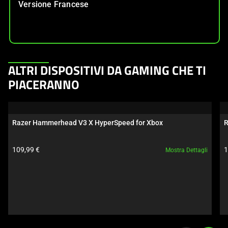
Versione Francese
This
ALTRI DISPOSITIVI DA GAMING CHE TI
is
PIACERANNO
a
carousel.
Use
Razer Hammerhead V3 X HyperSpeed for Xbox
R
Next
and
Prezzo prodotto:
P
109,99 €
1
Mostra Dettagli
Previous
buttons
to
navigate,
or
jump
to