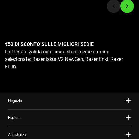
a
slide
using
the
slide
dots.
€50 DI SCONTO SULLE MIGLIORI SEDIE
L'offerta è valida con l'acquisto di sedie gaming
selezionate: Razer Iskur V2 NewGen, Razer Enki, Razer
Fujin.
Negozio
Esplora
Assistenza