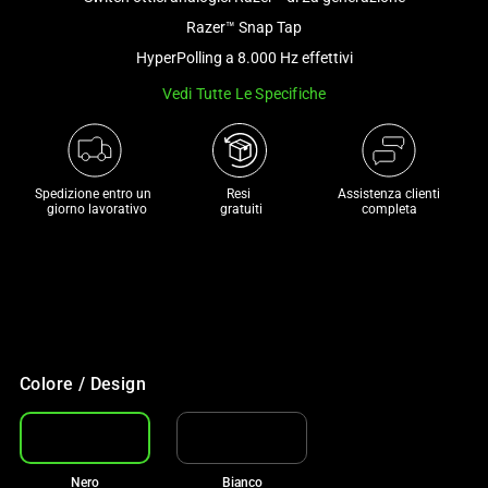
a
Razer™ Snap Tap
track
HyperPolling a 8.000 Hz effettivi
of
Vedi Tutte Le Specifiche
thumbnails
below.
Select
any
Spedizione entro un 

Resi 

Assistenza clienti
of
 giorno lavorativo
 gratuiti
completa
the
image
buttons
to
€50 DI SCONTO SULLE MIGLIORI
change
SEDIE
the
Con il tuo acquisto
Colore / Design
main
image
above.
Nero
Bianco