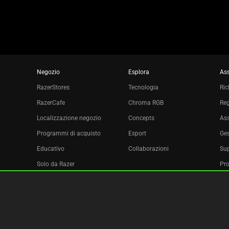
Negozio
Esplora
Ass
RazerStores
Tecnologia
Ric
RazerCafe
Chroma RGB
Reg
Localizzazione negozio
Concepts
Ass
Programmi di acquisto
Esport
Ges
Educativo
Collaborazioni
Sup
Solo da Razer
Pro
Razer Silver
Affiliazione
Newsletter