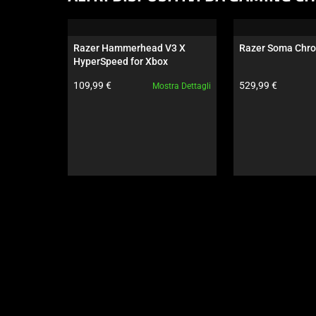
is
a
carousel.
Razer Hammerhead V3 X 
Razer Soma Chr
Use
HyperSpeed for Xbox
Next
Prezzo prodotto:
Prezzo prodotto:
109,99 €
529,99 €
Mostra Dettagli
and
Previous
buttons
to
navigate,
or
jump
to
a
slide
using
the
slide
dots.