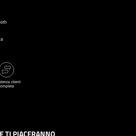
ooth
ta
stenza clienti
completa
HE TI PIACERANNO