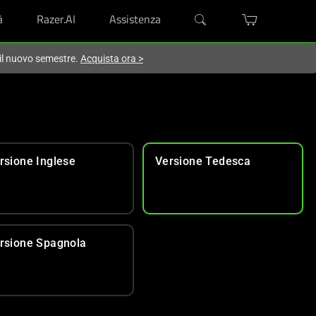
à
Razer.AI
Assistenza
 il nuovo semestre.
Acquista ora
>
rsione Inglese
Versione Tedesca
rsione Spagnola