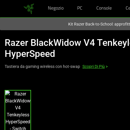
Negozio
PC
Console
Ce
Al momento sei sul sito in:
Italy (Italia)
.
Kit Razer Back-to-School: approfit
Razer BlackWidow V4 Tenkeyl
HyperSpeed
Tastiera da gaming wireless con hot-swap
Scopri Di Più
>
This
is
a
carousel
with
one
large
image