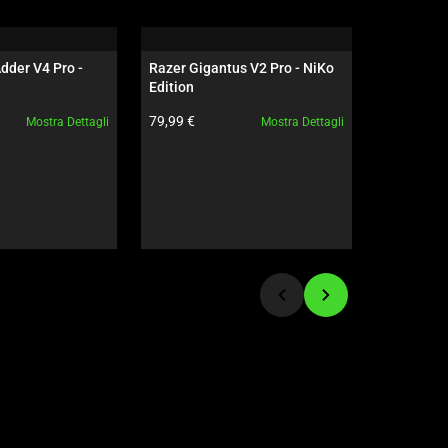
der V4 Pro - 
Razer Gigantus V2 Pro - NiKo 
Razer Isk
Edition
/ Verde
to:
Prezzo prodotto:
Prezzo pro
79,99 €
699,99 €
Mostra Dettagli
Mostra Dettagli