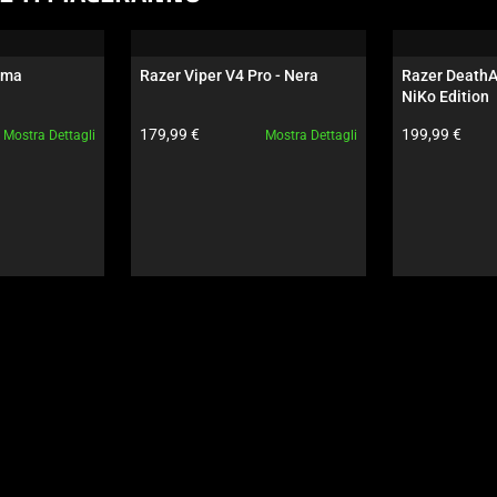
oma
Razer Viper V4 Pro - Nera
Razer DeathAd
NiKo Edition
Prezzo prodotto:
Prezzo prodot
179,99 €
199,99 €
Mostra Dettagli
Mostra Dettagli