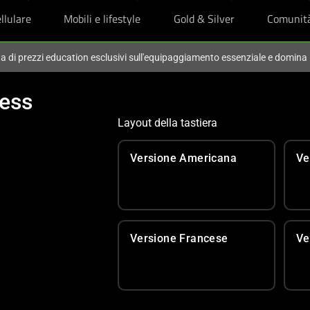
llulare
Mobili e lifestyle
Gold & Silver
Comunit
ta di prezzi education esclusivi sull'equipaggiamento essenziale e domina
ess
Layout della tastiera
Versione Americana
Ve
Versione Francese
Ve