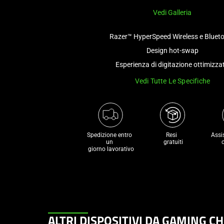
Vedi Galleria
Razer™ HyperSpeed Wireless e Bluet
Design hot-swap
Esperienza di digitazione ottimizza
Vedi Tutte Le Specifiche
Spedizione entro 
Resi 

Assi
un 

 gratuiti
 giorno lavorativo
This
ALTRI DISPOSITIVI DA GAMING C