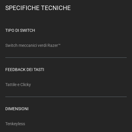
below.
SPECIFICHE TECNICHE
Select
any
of
the
TIPO DI SWITCH
image
buttons
Switch meccanici verdi Razer™
to
change
the
FEEDBACK DEI TASTI
main
image
Tattile e Clicky
above.
DIMENSIONI
Tenkeyless