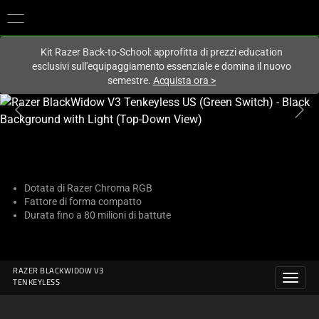
Al momento sei sul sito in:
Italy (Italia)
.
Kit Razer Back-to-School: approfitta di prezzi education
esclusivi sull'equipaggiamento essenziale e domina il nuovo
semestre.
Acquista ora
>
This
is
a
carousel
with
one
Dotata di Razer Chroma RGB
Fattore di forma compatto
large
Durata fino a 80 milioni di battute
image
and
a
track
RAZER BLACKWIDOW V3
TENKEYLESS
of
thumbnails