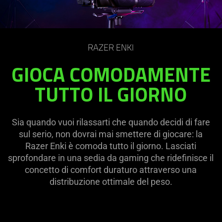
on
the
page
to
RAZER ENKI
be
updated.
GIOCA COMODAMENTE
TUTTO IL GIORNO
Sia quando vuoi rilassarti che quando decidi di fare
sul serio, non dovrai mai smettere di giocare: la
Razer Enki è comoda tutto il giorno. Lasciati
sprofondare in una sedia da gaming che ridefinisce il
concetto di comfort duraturo attraverso una
distribuzione ottimale del peso.