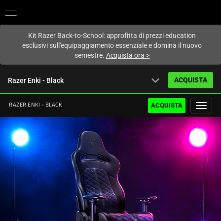
Al momento sei sul sito in:
Italy (Italia)
.
Kit Razer Back-to-School: approfitta di prezzi education
esclusivi sull'equipaggiamento essenziale e domina il nuovo
semestre.
Acquista ora
>
expand_more
ACQUISTA
Razer Enki - Black
A partire da
599,99 €
ACQUISTA
RAZER ENKI - BLACK
Panoramica
FAQ
Activating
Specifiche tecniche
this
element
will
cause
content