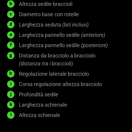
-
185
Altezza sedile-braccioli
b
545
-
690
Diametro base con rotelle
c
millimetri
310
millimetri
540
Larghezza seduta
(lati inclusi)
d
millimetri
millimetri
455
Larghezza pannello sedile
(anteriore)
e
millimetri
350
Larghezza pannello sedile
(posteriore)
f
millimetri
Distanza da bracciolo a bracciolo
g
445
(distanza tra i braccioli)
-
25
Regolazione laterale bracciolo
h
495
millimetri
125
Corsa regolazione altezza bracciolo
i
millimetri
millimetri
525
Profondità sedile
j
millimetri
500
Larghezza schienale
k
millimetri
835
Altezza schienale
l
millimetri