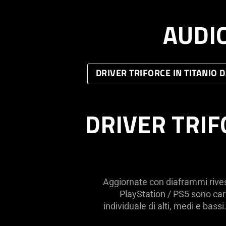
needed:
The
AUDIO
visuals
in
this
video
DRIVER TRIFORCE IN TITANIO 
animation
only
support
DRIVER TRIF
what
is
spoken;
the
visuals
do
Aggiornate con diaframmi rivest
not
PlayStation / PS5 sono cara
provide
individuale di alti, medi e bassi.
additional
information.