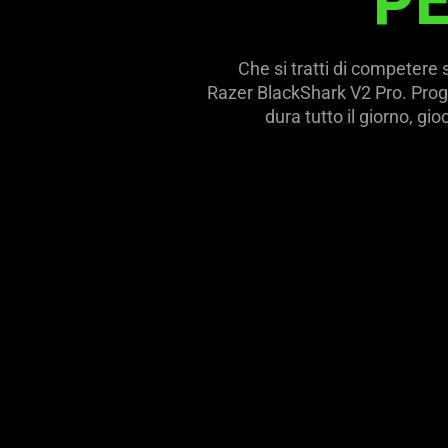
this
video
animation
Che si tratti di competere 
only
Razer BlackShark V2 Pro. Proge
support
dura tutto il giorno, gi
what
is
spoken;
the
visuals
do
not
provide
additional
information.