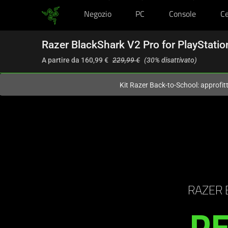
Negozio
PC
Console
Ce
Al momento sei sul sito in:
Italy (Italia)
.
Razer BlackShark V2 Pro for PlayStatio
A partire da
160,99 €
229,99 €
(30% disattivato)
Kit Razer Back-to-School: approfit
Description
not
needed:
RAZER 
The
PE
visuals
in