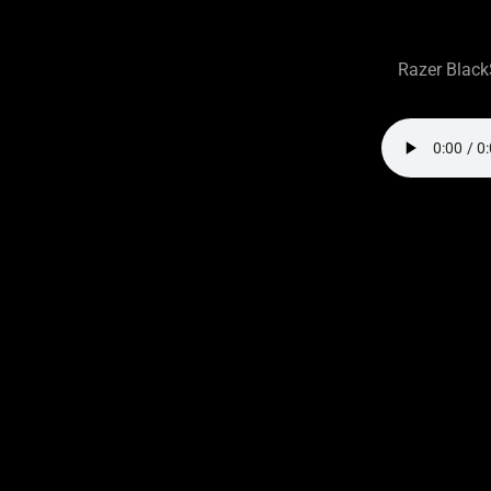
Razer Black
Description
not