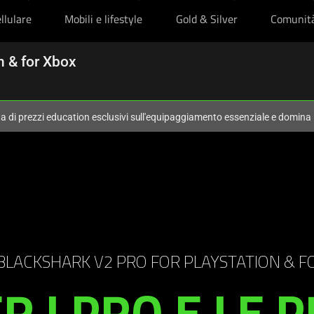
llulare
Mobili e lifestyle
Gold & Silver
Comunit
n & for Xbox
ta di prezzi education esclusivi sull'equipaggiamento essenziale e domina
BLACKSHARK V2 PRO FOR PLAYSTATION & F
R I PRO E LE 