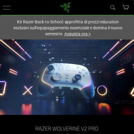
Al momento sei sul sito in:
Italy (Italia)
.
Kit Razer Back-to-School: approfitta di prezzi education
esclusivi sull'equipaggiamento essenziale e domina il nuovo
semestre.
Acquista ora
>
Controller
con
licenza
ufficiale
PlayStation™
-
Razer
RAZER WOLVERINE V2 PRO