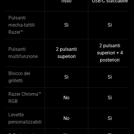
fisso
USB-C staccabile
Pulsanti
mecha-tattili
Sì
Sì
Razer™
2 pulsanti
Pulsanti
2 pulsanti
superiori + 4
multifunzione
superiori
posteriori
Blocco dei
Sì
Sì
grilletti
Razer Chroma™
No
Sì
RGB
Levette
No
Sì
personalizzabili