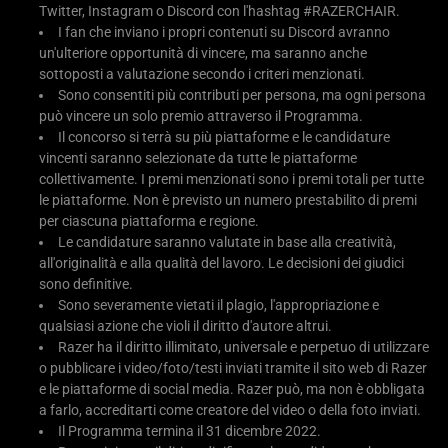
Twitter, Instagram o Discord con l'hashtag #RAZERCHAIR.
I fan che inviano i propri contenuti su Discord avranno
un'ulteriore opportunità di vincere, ma saranno anche
sottoposti a valutazione secondo i criteri menzionati.
Sono consentiti più contributi per persona, ma ogni persona
può vincere un solo premio attraverso il Programma.
Il concorso si terrà su più piattaforme e le candidature
vincenti saranno selezionate da tutte le piattaforme
collettivamente. I premi menzionati sono i premi totali per tutte
le piattaforme. Non è previsto un numero prestabilito di premi
per ciascuna piattaforma e regione.
Le candidature saranno valutate in base alla creatività,
all'originalità e alla qualità del lavoro. Le decisioni dei giudici
sono definitive.
Sono severamente vietati il plagio, l'appropriazione e
qualsiasi azione che violi il diritto d'autore altrui.
Razer ha il diritto illimitato, universale e perpetuo di utilizzare
o pubblicare i video/foto/testi inviati tramite il sito web di Razer
e le piattaforme di social media. Razer può, ma non è obbligata
a farlo, accreditarti come creatore del video o della foto inviati.
Il Programma termina il 31 dicembre 2022.