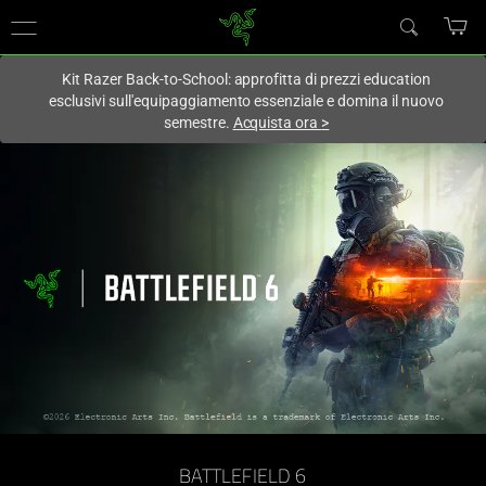
Al momento sei sul sito in:
Italy (Italia)
.
Kit Razer Back-to-School: approfitta di prezzi education
esclusivi sull'equipaggiamento essenziale e domina il nuovo
semestre.
Acquista ora
>
BATTLEFIELD 6