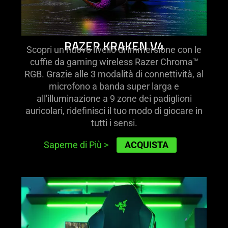
RAZER KRAKEN V4
Scopri un nuovo livello di immersione con le
cuffie da gaming wireless Razer Chroma™
RGB. Grazie alle 3 modalità di connettività, al
microfono a banda super larga e
all'illuminazione a 9 zone dei padiglioni
auricolari, ridefinisci il tuo modo di giocare in
tutti i sensi.
ACQUISTA
Saperne di Più
>
learn
more
-
razer