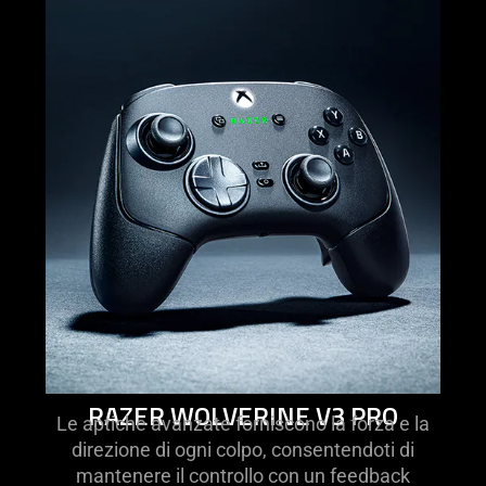
learn
more
-
razer
wolverine
v3
pro
RAZER WOLVERINE V3 PRO
Le aptiche avanzate forniscono la forza e la
direzione di ogni colpo, consentendoti di
mantenere il controllo con un feedback