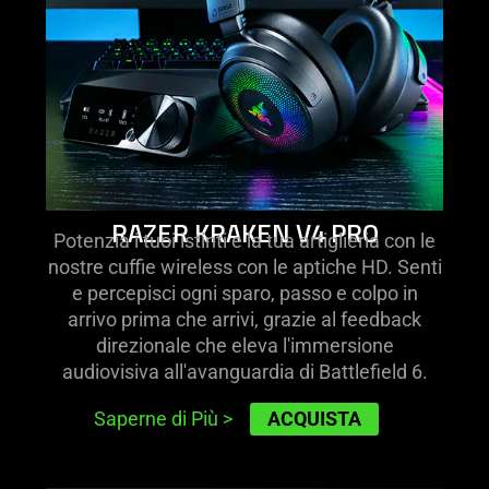
RAZER KRAKEN V4 PRO
Potenzia i tuoi istinti e la tua artiglieria con le
nostre cuffie wireless con le aptiche HD. Senti
e percepisci ogni sparo, passo e colpo in
arrivo prima che arrivi, grazie al feedback
direzionale che eleva l'immersione
audiovisiva all'avanguardia di Battlefield 6.
ACQUISTA
Saperne di Più
>