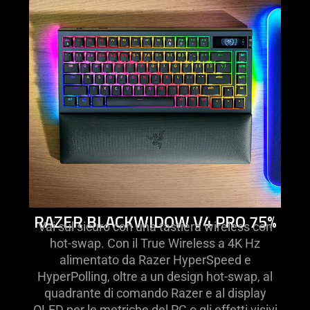
razer
blackwidow
v4
pro
75%
RAZER BLACKWIDOW V4 PRO 75%
Vai sul sicuro con una tastiera wireless con
hot-swap. Con il True Wireless a 4K Hz
alimentato da Razer HyperSpeed e
HyperPolling, oltre a un design hot-swap, al
quadrante di comando Razer e al display
OLED per le metriche del PC o gli effetti visivi