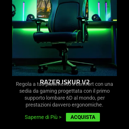
iskur
v2
RAZER ISKUR V2
Regola a tuo piacimento il comfort con una
sedia da gaming progettata con il primo
supporto lombare 6D al mondo, per
prestazioni davvero ergonomiche.
ACQUISTA
Saperne di Più
>