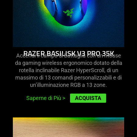
RAZER BASILISK V3 PRO 35K
Accendi il campo di battaglia con un mouse
da gaming wireless ergonomico dotato della
rotella inclinabile Razer HyperScroll, di un
massimo di 13 comandi personalizzabili e di
un’illuminazione RGB a 13 zone.
ACQUISTA
Saperne di Più
>
learn
more
-