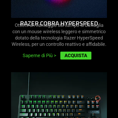
RAZER COBRA HYPERSPEED
Ottieni un vantaggio sul campo di battaglia
con un mouse wireless leggero e simmetrico
dotato della tecnologia Razer HyperSpeed
Wireless, per un controllo reattivo e affidabile.
ACQUISTA
Saperne di Più
>
learn
more
-
razer
huntsman
v3
pro