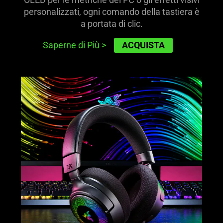
personalizzati, ogni comando della tastiera è
a portata di clic.
ACQUISTA
Saperne di Più
>
learn
more
-
razer
kraken
v4