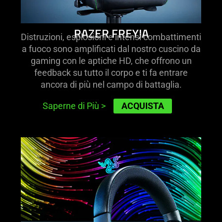
not
provide
RAZER FREYJA
additional
Distruzioni, esplosioni e intensi combattimenti
information.
a fuoco sono amplificati dal nostro cuscino da
gaming con le aptiche HD, che offrono un
feedback su tutto il corpo e ti fa entrare
ancora di più nel campo di battaglia.
ACQUISTA
Saperne di Più
>
learn
more
-
razer
kraken
v4
pro