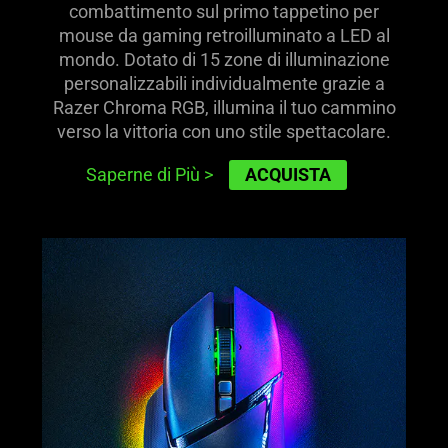
combattimento sul primo tappetino per
mouse da gaming retroilluminato a LED al
mondo. Dotato di 15 zone di illuminazione
personalizzabili individualmente grazie a
Razer Chroma RGB, illumina il tuo cammino
verso la vittoria con uno stile spettacolare.
ACQUISTA
Saperne di Più
>
learn
more
-
razer
basilisk
v3
pro
35k