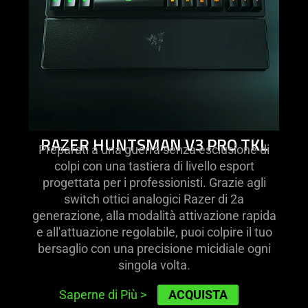
tkl
RAZER HUNTSMAN V3 PRO TKL
Preparati a una guerra senza esclusione di
colpi con una tastiera di livello esport
progettata per i professionisti. Grazie agli
switch ottici analogici Razer di 2a
generazione, alla modalità attivazione rapida
e all'attuazione regolabile, puoi colpire il tuo
bersaglio con una precisione micidiale ogni
singola volta.
ACQUISTA
Saperne di Più
>