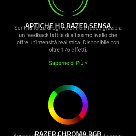
hd
razer
sensa
APTICHE HD RAZER SENSA
Senti la forza di ogni scontro a fuoco grazie a
un feedback tattile di altissimo livello che
offre un'intensità realistica. Disponibile con
oltre 176 effetti.
Saperne di Più
>
learn
more
-
razer
chroma
rgb
RAZER CHROMA RGB
Accendi la lotta. Con oltre 260 effetti dinamici