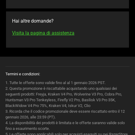
Hai altre domande?
Visita la pagina di assistenza
Termini e condizioni:
1.
Tutte le offerte sono valide fino al al 1 gennaio 2026 PST.
2.
Questa promozione è riscattabile acquistando uno qualsiasi dei
seguenti prodotti: Freyja, Kraken V4 Pro, Wolverine V3 Pro, Cobra Pro,
Huntsman V3 Pro Tenkeyless, Firefly V2 Pro, Basilisk V3 Pro 35K,
BlackWidow V4 Pro 75%, Kraken V4, Iskur V2, Clio
3.
Ricorda che il codice promozionale deve essere riscattato entro il 12
gennaio 2026, alle 23:59 (PT).
4.
La disponibilità dei prodotti è limitata e le offerte saranno valide solo
fino a esaurimento scorte.
5.
Le offerte sono applicabili solo per acquisti eseguiti su nei RazerStore