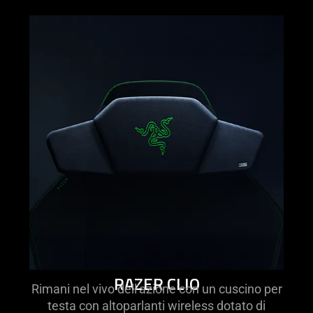
learn
more
-
razer
clio
RAZER CLIO
Rimani nel vivo dell'azione con un cuscino per
testa con altoparlanti wireless dotato di