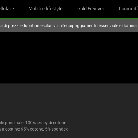
llulare
Mobili e lifestyle
Gold & Silver
Comunit
ta di prezzi education esclusivi sull'equipaggiamento essenziale e domina
le principale: 100% jersey di cotone
a a costine: 95% cotone, 5% spandex