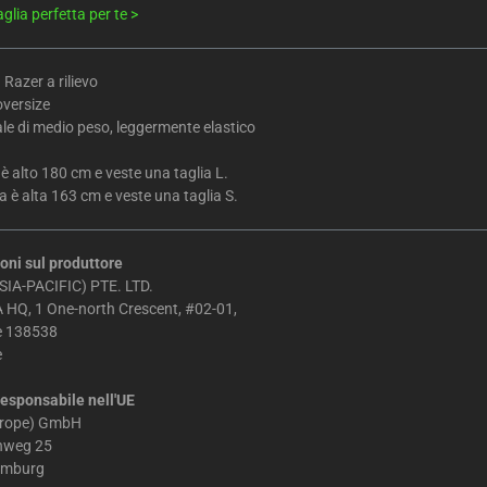
aglia perfetta per te >
 Razer a rilievo
oversize
le di medio peso, leggermente elastico
 è alto 180 cm e veste una taglia L.
 è alta 163 cm e veste una taglia S.
oni sul produttore
IA-PACIFIC) PTE. LTD.
 HQ, 1 One-north Crescent, #02-01,
e 138538
e
esponsabile nell'UE
urope) GmbH
chweg 25
amburg