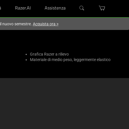
à
Razer.AI
Assistenza
 il nuovo semestre.
Acquista ora
>
Grafica Razer a rilievo
Materiale di medio peso, leggermente elastico