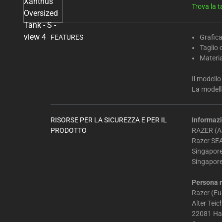
Select
Trova la t
any
of
the
FEATURES
Grafica
Taglio 
image
Materia
buttons
to
Il modello
change
La modella
the
main
image
RISORSE PER LA SICUREZZA E PER IL
Informazi
PRODOTTO
RAZER (AS
above.
Razer SEA
Singapor
Singapor
Persona r
Razer (E
Alter Tei
22081 H