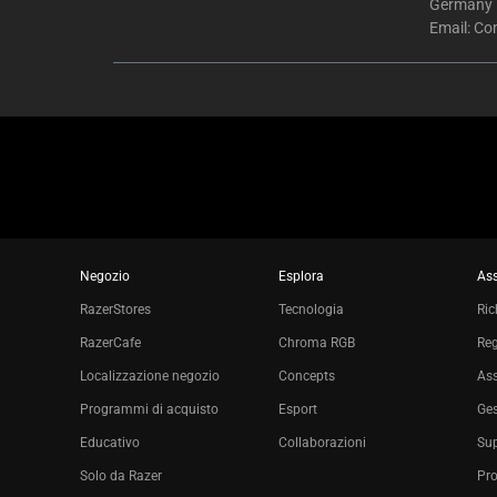
Germany
Email:
Co
Negozio
Esplora
Ass
RazerStores
Tecnologia
Ric
RazerCafe
Chroma RGB
Reg
Localizzazione negozio
Concepts
Ass
Programmi di acquisto
Esport
Ges
Educativo
Collaborazioni
Sup
Solo da Razer
Pro