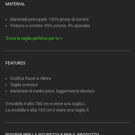
below.
MATERIAL
Select
any
Materiale principale: 100% jersey di cotone
of
Finitura a costine: 95% cotone, 5% spandex
the
image
Trova la taglia perfetta per te >
buttons
to
change
FEATURES
the
main
Grafica Razer a rilievo
image
Taglio oversize
above.
Materiale di medio peso, leggermente elastico
Il modello è alto 180 cm e veste una taglia L.
La modella è alta 163 cm e veste una taglia S.
RISORSE PER LA SICUREZZA E PER IL PRODOTTO