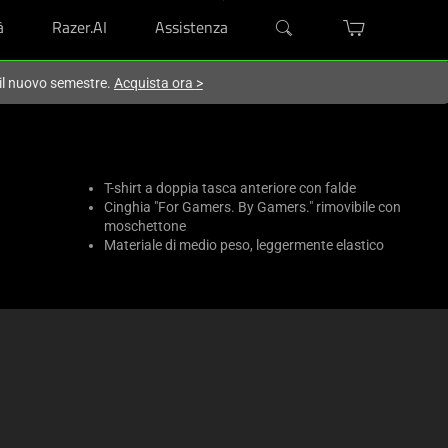
à
Razer.AI
Assistenza
 il nuovo semestre.
Acquista ora
>
T-shirt a doppia tasca anteriore con falde
Cinghia "For Gamers. By Gamers." rimovibile con
moschettone
Materiale di medio peso, leggermente elastico