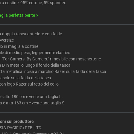
a a costine: 95% cotone, 5% spandex
aglia perfetta per te >
 a doppia tasca anteriore con falde
oversize
lo in maglia a costine
le di medio peso, leggermente elastico
a "For Gamers. By Gamers." rimovibile con moschettone
a D in metallo lungo il fondo della tasca
ta metallica incisa a marchio Razer sulla falda della tasca
asole sulla falda della tasca
on logo Razer sul retro del collo
 è alto 180 cm e veste una taglia L.
 è alta 163 cm e veste una taglia S.
oni sul produttore
IA-PACIFIC) PTE. LTD.