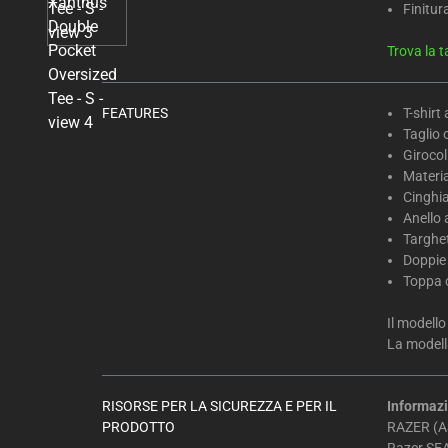
Select
Finitur
any
of
Trova la t
the
image
FEATURES
T-shirt
buttons
Taglio 
to
Girocol
change
Materia
the
Cinghi
main
Anello 
Targhet
image
Doppie 
above.
Toppa c
Il modello
La modella
RISORSE PER LA SICUREZZA E PER IL
Informazi
PRODOTTO
RAZER (AS