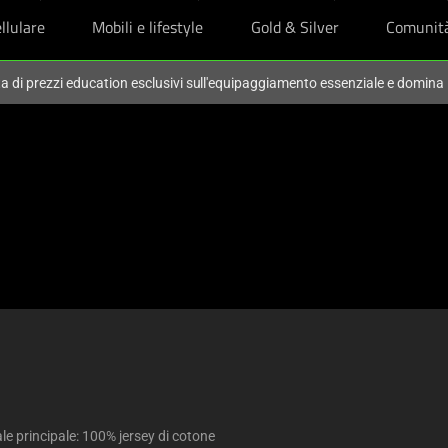
llulare
Mobili e lifestyle
Gold & Silver
Comunit
ta di prezzi education esclusivi sull'equipaggiamento essenziale e domina
le principale: 100% jersey di cotone