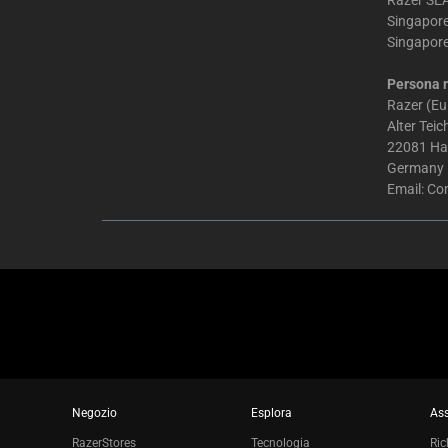
Razer SEA
Singapor
Singapor
Persona r
Razer (E
Alter Tei
22081 H
Germany
Email:
Co
Negozio
Esplora
Ass
RazerStores
Tecnologia
Ric