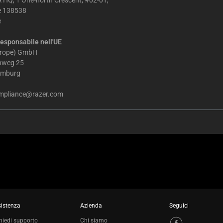
 HQ, 1 One-north Crescent, #02-01,
e 138538
e
esponsabile nell'UE
urope) GmbH
chweg 25
amburg
mpliance@razer.com
istenza
Azienda
Seguici
hiedi supporto
Chi siamo