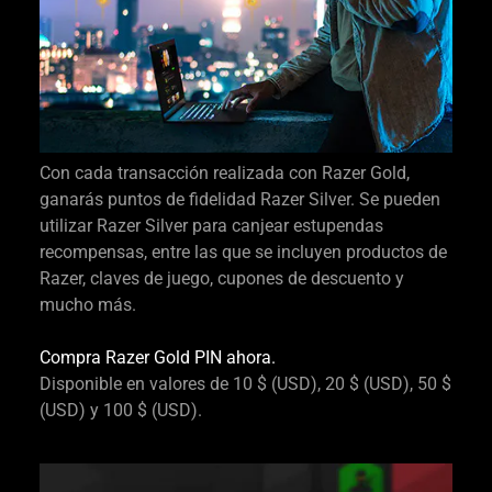
Con cada transacción realizada con Razer Gold,
ganarás puntos de fidelidad Razer Silver. Se pueden
utilizar Razer Silver para canjear estupendas
recompensas, entre las que se incluyen productos de
Razer, claves de juego, cupones de descuento y
mucho más.
Compra Razer Gold PIN ahora.
Disponible en valores de 10 $ (USD), 20 $ (USD), 50 $
(USD) y 100 $ (USD).