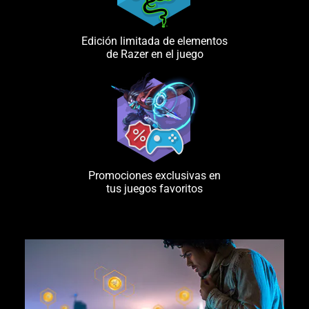
Edición limitada de elementos
de Razer en el juego
Promociones exclusivas en
tus juegos favoritos