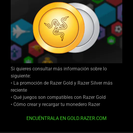
Si quieres consultar más información sobre lo
siguiente:
• La promoción de Razer Gold y Razer Silver más
reciente
• Qué juegos son compatibles con Razer Gold
• Cómo crear y recargar tu monedero Razer
ENCUÉNTRALA EN GOLD.RAZER.COM