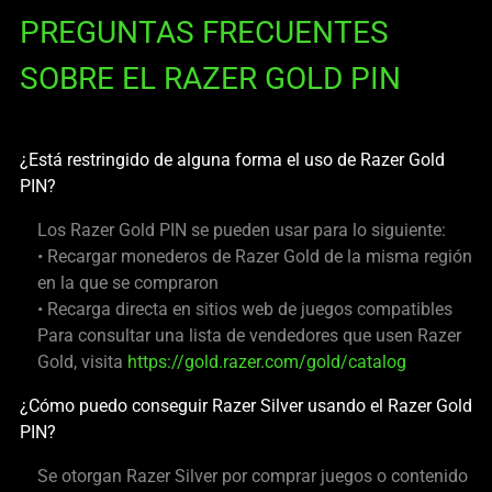
PREGUNTAS FRECUENTES
SOBRE EL RAZER GOLD PIN
¿Está restringido de alguna forma el uso de Razer Gold
PIN?
Los Razer Gold PIN se pueden usar para lo siguiente:
• Recargar monederos de Razer Gold de la misma región
en la que se compraron
• Recarga directa en sitios web de juegos compatibles
Para consultar una lista de vendedores que usen Razer
Gold, visita
https://gold.razer.com/gold/catalog
¿Cómo puedo conseguir Razer Silver usando el Razer Gold
PIN?
Se otorgan Razer Silver por comprar juegos o contenido