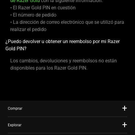
de Razer Gold
con la siguiente información:
• El Razer Gold PIN en cuestión
• El número de pedido
• La dirección de correo electrónico que se utilizó para
realizar el pedido
¿Puedo devolver u obtener un reembolso por mi Razer
Gold PIN?
Los cambios, devoluciones y reembolsos no están
disponibles para los Razer Gold PIN.
Comprar
Explorar