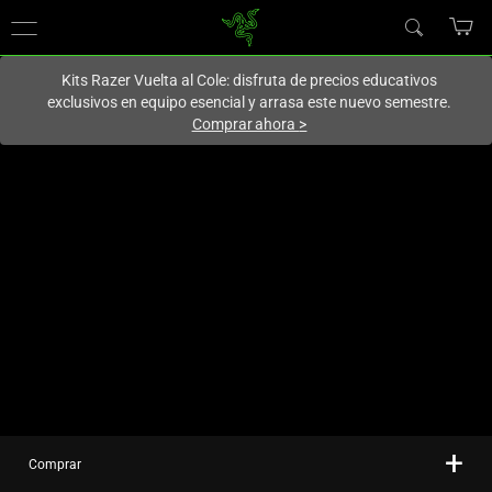
En este momento estás en el sitio de
Spain (España)
.
Kits Razer Vuelta al Cole: disfruta de precios educativos
exclusivos en equipo esencial y arrasa este nuevo semestre.
Comprar ahora
>
Comprar