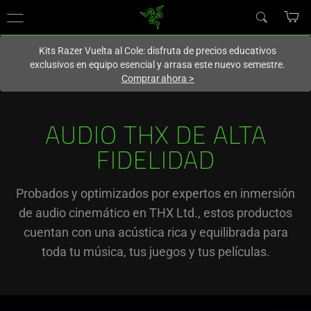
En este momento estás en el sitio de
Spain (España)
.
Kits Razer Vuelta al Cole: disfruta de precios educativos
exclusivos en equipo esencial y arrasa este nuevo semestre.
Comprar ahora
>
AUDIO THX DE ALTA
FIDELIDAD
Probados y optimizados por expertos en inmersión
de audio cinemático en THX Ltd., estos productos
cuentan con una acústica rica y equilibrada para
toda tu música, tus juegos y tus películas.