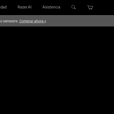
dad
Razer.AI
Asistencia
evo semestre.
Comprar ahora
>