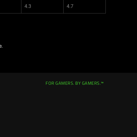
4.3
4.7
e.
FOR GAMERS. BY GAMERS.™