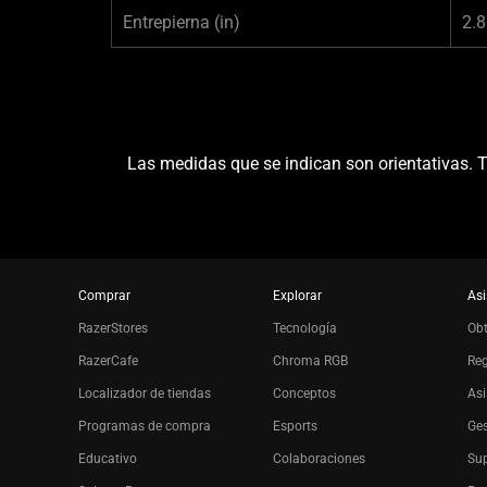
Entrepierna
(in)
2.8
Las medidas que se indican son orientativas. Te
Comprar
Explorar
Asi
RazerStores
Tecnología
Ob
RazerCafe
Chroma RGB
Reg
Localizador de tiendas
Conceptos
Asi
Programas de compra
Esports
Ges
Educativo
Colaboraciones
Sup