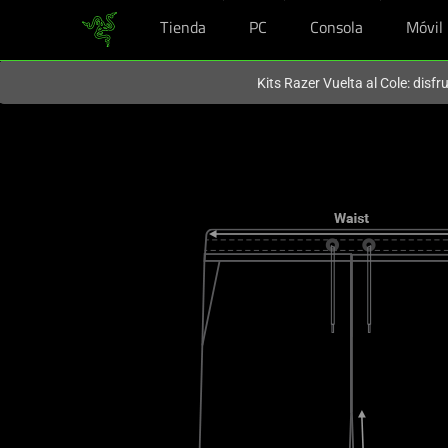
Tienda
PC
Consola
Móvil
En este momento estás en el sitio de
Spain (España)
.
Kits Razer Vuelta al Cole: disf