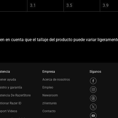
3.1
3.5
3.9
n en cuenta que el tallaje del producto puede variar ligerament
stencia
Empresa
Síganos
tener ayuda
Acerca de nosotros
istro y garantía
Empleo
stencia De RazerStore
Newsroom
tionar Razer ID
zVentures
port Videos
Contacto