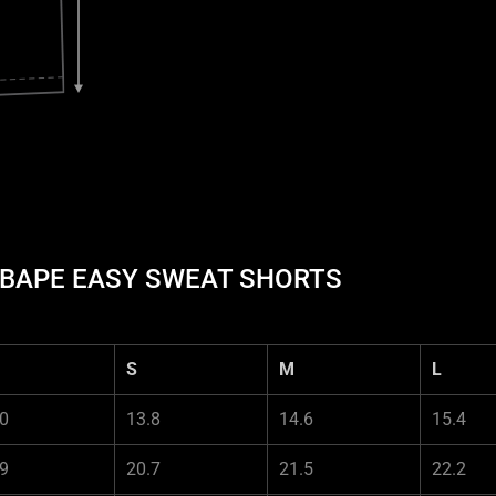
X BAPE EASY SWEAT SHORTS
S
M
L
.0
13.8
14.6
15.4
.9
20.7
21.5
22.2