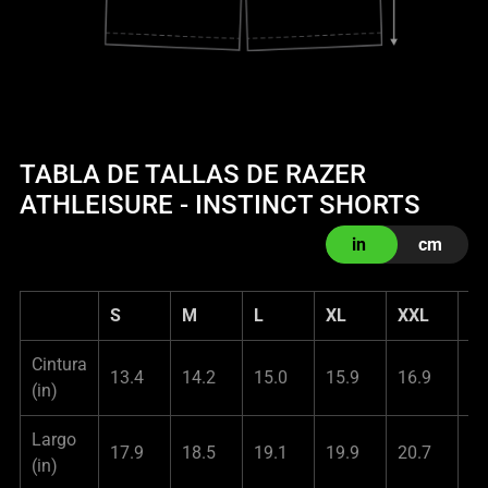
TABLA DE TALLAS DE RAZER
ATHLEISURE - INSTINCT SHORTS
in
cm
S
M
L
XL
XXL
X
Cintura
13.4
14.2
15.0
15.9
16.9
17
(in)
Largo
17.9
18.5
19.1
19.9
20.7
21
(in)