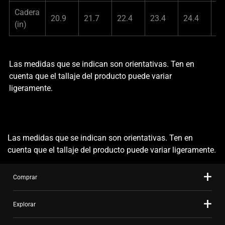
Cadera
20.9
21.7
22.4
23.4
24.4
25
(in)
Las medidas que se indican son orientativas. Ten en
cuenta que el tallaje del producto puede variar
ligeramente.
Las medidas que se indican son orientativas. Ten en
cuenta que el tallaje del producto puede variar ligeramente.
Comprar
Explorar