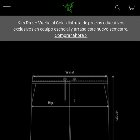
En este momento estás en el sitio de
Spain (España)
.
Kits Razer Vuelta al Cole: disfruta de precios educativos
exclusivos en equipo esencial y arrasa este nuevo semestre.
Comprar ahora
>