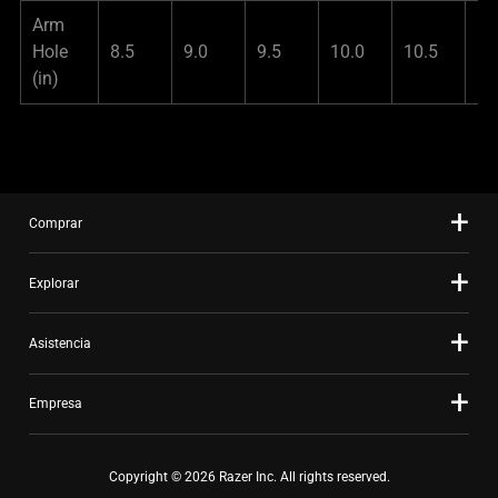
Arm
Hole
8.5
9.0
9.5
10.0
10.5
11
(in)
Comprar
Explorar
Asistencia
Empresa
Copyright © 2026 Razer Inc. All rights reserved.