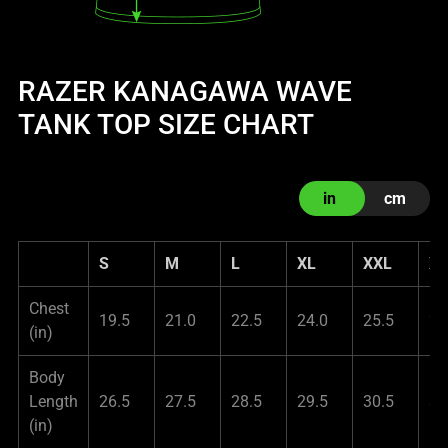
RAZER KANAGAWA WAVE
TANK TOP SIZE CHART
in
cm
S
M
L
XL
XXL
X
Chest
19.5
21.0
22.5
24.0
25.5
27
(in)
Body
Length
26.5
27.5
28.5
29.5
30.5
31
(in)