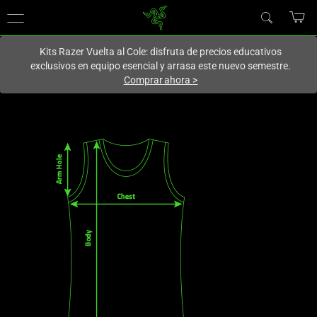
En este momento estás en el sitio de
Spain (España)
.
Kits Razer Vuelta al Cole: disfruta de precios educativos
exclusivos en equipo esencial y arrasa este nuevo semestre.
Comprar ahora
>