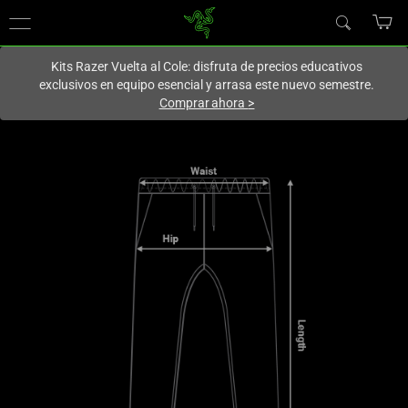
En este momento estás en el sitio de
Spain (España)
.
Kits Razer Vuelta al Cole: disfruta de precios educativos
exclusivos en equipo esencial y arrasa este nuevo semestre.
Comprar ahora
>