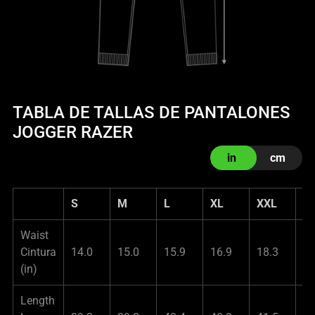
TABLA DE TALLAS DE PANTALONES
JOGGER RAZER
in
cm
S
M
L
XL
XXL
X
Waist
Cintura
14.0
15.0
15.9
16.9
18.3
19
(in)
Length