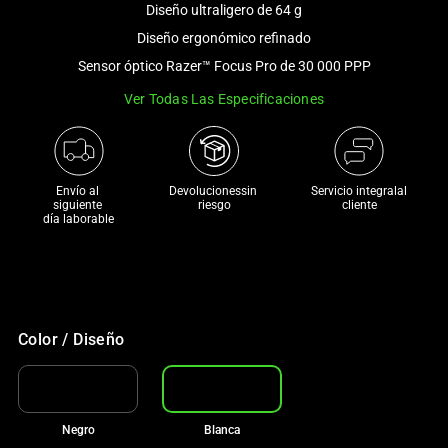
Diseño ultraligero de 64 g
and
a
Diseño ergonómico refinado
track
Sensor óptico Razer™ Focus Pro de 30 000 PPP
of
Ver Todas Las Especificaciones
thumbnails
below.
Select
any
Envío al 
Devolucionessin 
Servicio integralal
of
siguiente 

riesgo
cliente
día laborable
the
image
buttons
to
change
Color / Diseño
the
main
image
above.
Negro
Blanca