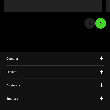
or
jump
to
a
slide
using
the
slide
dots.
Comprar
Explorar
Asistencia
Empresa