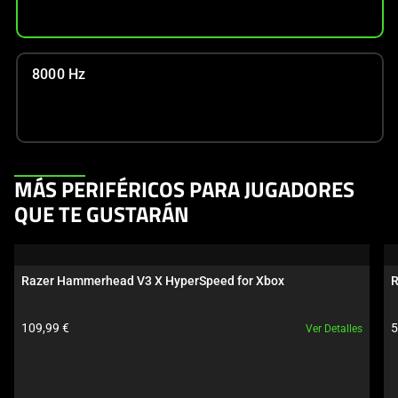
8000 Hz
This
MÁS PERIFÉRICOS PARA JUGADORES
is
QUE TE GUSTARÁN
a
carousel.
Use
Razer Hammerhead V3 X HyperSpeed for Xbox
R
Next
and
Precio del producto:
P
109,99 €
5
Ver Detalles
Previous
buttons
to
navigate,