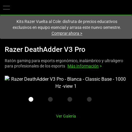
En este momento estás en el sitio de
Spain (España)
.
Kits Razer Vuelta al Cole: disfruta de precios educativos
exclusivos en equipo esencial y arrasa este nuevo semestre.
Comprar ahora
>
Razer DeathAdder V3 Pro
Ratón gaming para esports ergonómico, inalámbrico y ultraligero
para profesionales de los esports
Más Información
>
This
is
a
carousel
with
one
Ver Galería
large
image