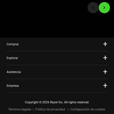
to
a
slide
using
the
slide
dots.
Comprar
Explorar
Asistencia
Empresa
Copyright © 2026 Razer Inc. All rights reserved.
Términos legales
Política de privacidad
Configuración de cookies