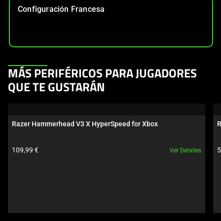
Configuración Francesa
This
MÁS PERIFÉRICOS PARA JUGADORES
is
QUE TE GUSTARÁN
a
carousel.
Use
Razer Hammerhead V3 X HyperSpeed for Xbox
R
Next
and
Precio del producto:
P
109,99 €
5
Ver Detalles
Previous
buttons
to
navigate,
or
jump