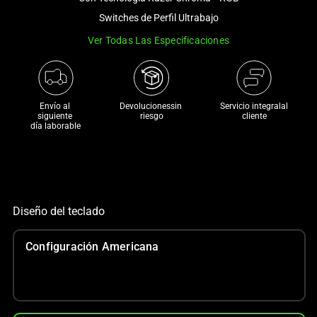
a
Switches de Perfil Ultrabajo
track
Ver Todas Las Especificaciones
of
thumbnails
below.
Select
Envío al 
Devolucionessin 
Servicio integralal
any
siguiente 

riesgo
cliente
día laborable
of
the
image
buttons
to
Diseño del teclado
change
the
Configuración Americana
main
image
above.