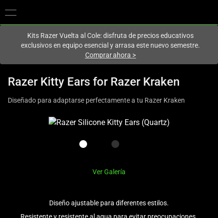
En este momento estás en el sitio de
Spain (España)
.
Kits Razer Vuelta al Cole: disfruta de precios educativos
exclusivos en equipo esencial y arrasa este nuevo semestre.
Comprar ahora
>
Razer Kitty Ears for Razer Kraken
Diseñado para adaptarse perfectamente a tu Razer Kraken
This
is
a
carousel
with
Ver Galería
one
large
image
Diseño ajustable para diferentes estilos.
and
Resistente y resistente al agua para evitar preocupaciones.