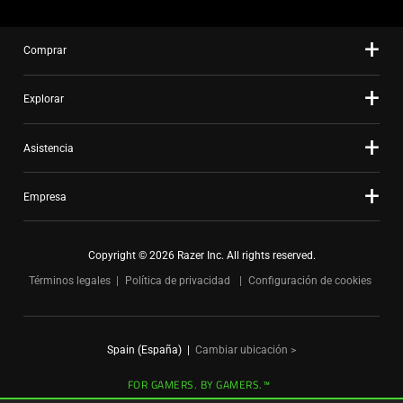
slide
dots.
Comprar
Explorar
Asistencia
Empresa
Copyright © 2026 Razer Inc. All rights reserved.
Términos legales
Política de privacidad
Configuración de cookies
Spain (España)
|
Cambiar ubicación >
FOR GAMERS. BY GAMERS.™