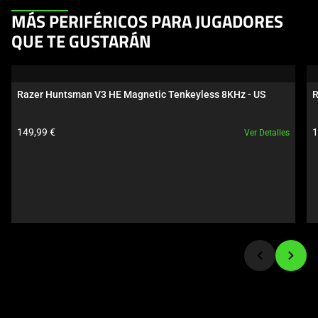
This
MÁS PERIFÉRICOS PARA JUGADORES
is
QUE TE GUSTARÁN
a
carousel.
Use
Razer Huntsman V3 HE Magnetic Tenkeyless 8KHz - US
R
Next
and
Precio del producto:
P
149,99 €
1
Ver Detalles
Previous
buttons
to
navigate,
or
jump
to
a
slide
using
the