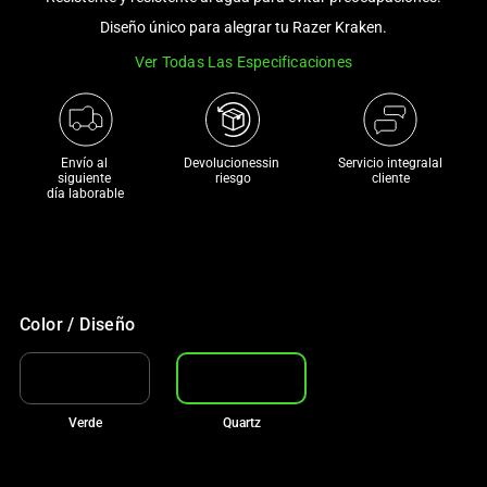
a
Diseño único para alegrar tu Razer Kraken.
track
Ver Todas Las Especificaciones
of
thumbnails
below.
Select
Envío al 
Devolucionessin 
Servicio integralal
any
siguiente 

riesgo
cliente
día laborable
of
the
image
buttons
to
Color / Diseño
change
the
main
image
Verde
Quartz
above.