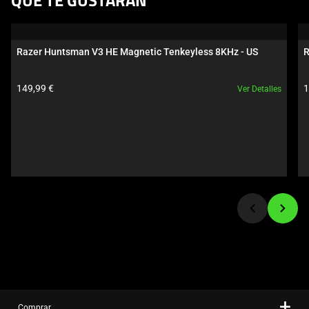
QUE TE GUSTARÁN
a
carousel.
Use
Razer Huntsman V3 HE Magnetic Tenkeyless 8KHz - US
R
Next
and
Precio del producto:
P
149,99 €
1
Ver Detalles
Previous
buttons
to
navigate,
or
jump
to
a
slide
using
the
slide
dots.
Comprar