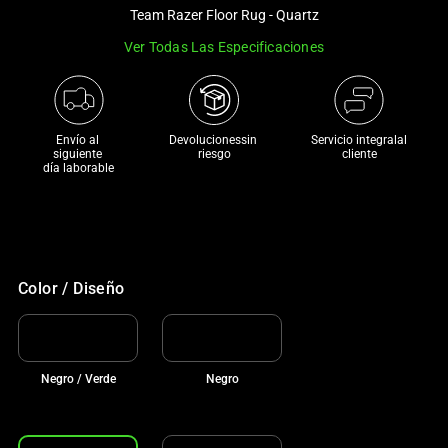
and
Team Razer Floor Rug - Quartz
a
Ver Todas Las Especificaciones
track
of
thumbnails
below.
Envío al 
Devolucionessin 
Servicio integralal
Select
siguiente 

riesgo
cliente
día laborable
any
of
the
image
buttons
Color / Diseño
to
change
the
main
Negro / Verde
Negro
image
above.