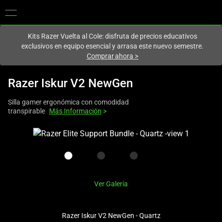
En este momento estás en el sitio de
Spain (España)
.
Kits Razer Vuelta al Cole: disfruta de precios educativos
exclusivos en equipo esencial y arrasa este nuevo semestre.
Comprar ahora
>
Razer Iskur V2 NewGen
Silla gamer ergonómica con comodidad
transpirable
Más Información
>
This
is
a
carousel
with
Ver Galería
one
large
image
Razer Iskur V2 NewGen - Quartz