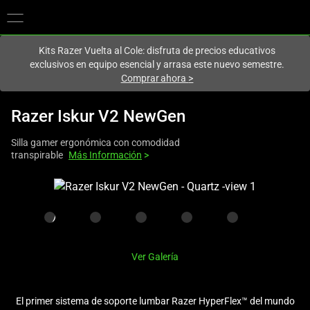
En este momento estás en el sitio de
Spain (España)
.
Kits Razer Vuelta al Cole: disfruta de precios educativos
exclusivos en equipo esencial y arrasa este nuevo semestre.
Comprar ahora
>
Razer Iskur V2 NewGen
Silla gamer ergonómica con comodidad
transpirable
Más Información
>
This
is
a
carousel
with
Ver Galería
one
large
image
El primer sistema de soporte lumbar Razer HyperFlex™ del mundo