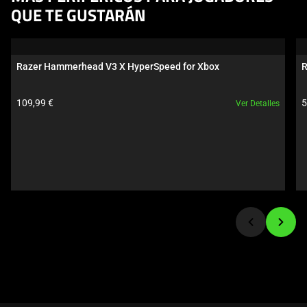
is
QUE TE GUSTARÁN
a
carousel.
Use
Razer Hammerhead V3 X HyperSpeed for Xbox
R
Next
and
Precio del producto:
P
109,99 €
5
Ver Detalles
Previous
buttons
to
navigate,
or
jump
to
a
slide
using
the
slide
dots.