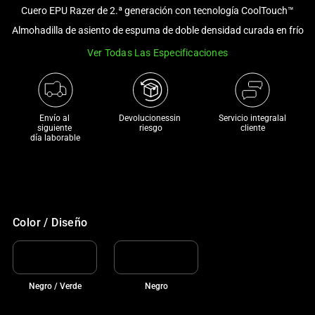
and
Cuero EPU Razer de 2.ª generación con tecnología CoolTouch™
a
Almohadilla de asiento de espuma de doble densidad curada en frío
track
Ver Todas Las Especificaciones
of
thumbnails
below.
Select
Envío al 
Devolucionessin 
Servicio integralal
any
siguiente 

riesgo
cliente
día laborable
of
the
image
buttons
to
Color / Diseño
change
the
main
image
Negro / Verde
Negro
above.