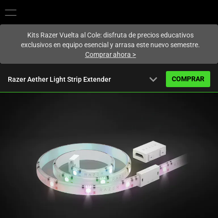
En este momento estás en el sitio de
Spain (España)
.
Kits Razer Vuelta al Cole: disfruta de precios educativos
exclusivos en equipo esencial y arrasa este nuevo semestre.
Comprar ahora
>
expand_more
COMPRAR
Razer Aether Light Strip Extender
A partir de
34,99 €
Descripción general
FAQ
Activating
Especificaciones técnicas
this
element
will
cause
content