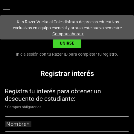
En este momento estás en el sitio de
Spain (España)
.
Kits Razer Vuelta al Cole: disfruta de precios educativos
exclusivos en equipo esencial y arrasa este nuevo semestre.
Comprar ahora
>
UNIRSE
Inicia sesión con tu Razer ID para completar tu registro.
Registrar interés
Registra tu interés para obtener un
descuento de estudiante:
* Campos obligatorios
Nombre