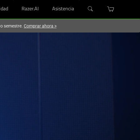
dad
Razer.AI
Asistencia
evo semestre.
Comprar ahora
>