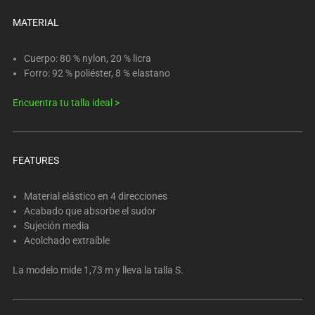
below.
Select
MATERIAL
any
of
Cuerpo: 80 % nylon, 20 % licra
the
Forro: 92 % poliéster, 8 % elastano
image
Encuentra tu talla ideal >
buttons
to
change
the
FEATURES
main
image
Material elástico en 4 direcciones
above.
Acabado que absorbe el sudor
Sujeción media
Acolchado extraíble
La modelo mide 1,73 m y lleva la talla S.