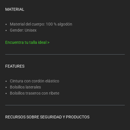
below.
Select
MATERIAL
any
of
Material del cuerpo: 100 % algodón
the
Gender: Unisex
image
Encuentra tu talla ideal >
buttons
to
change
the
FEATURES
main
image
Cintura con cordón elástico
above.
Bolsillos laterales
Bolsillos traseros con ribete
RECURSOS SOBRE SEGURIDAD Y PRODUCTOS