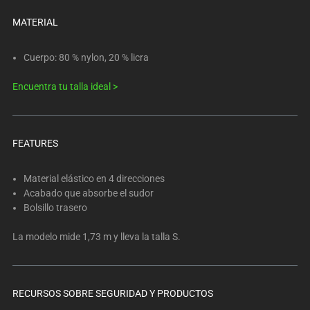
below.
Select
MATERIAL
any
of
Cuerpo: 80 % nylon, 20 % licra
the
Encuentra tu talla ideal >
image
buttons
to
change
FEATURES
the
main
Material elástico en 4 direcciones
image
Acabado que absorbe el sudor
above.
Bolsillo trasero
La modelo mide 1,73 m y lleva la talla S.
RECURSOS SOBRE SEGURIDAD Y PRODUCTOS