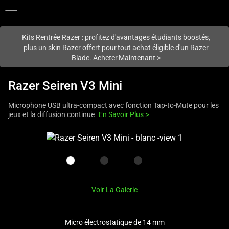
Vous êtes actuellement sur le site
Canada
.
Kits Rentrée Razer : profitez d'avantages étudiants boostés,
plus un skin Razer offert pour tout achat éligible d'un Razer
Blade.
Acheter Maintenant
>
Razer Seiren V3 Mini
Microphone USB ultra-compact avec fonction Tap-to-Mute pour les
jeux et la diffusion continue
En Savoir Plus
>
This
is
a
carousel
with
Voir La Galerie
one
large
image
Micro électrostatique de 14 mm