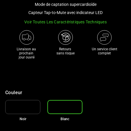
and
Mode de captation supercardioïde
a
Capteur Tap-to-Mute avec indicateur LED
track
Voir Toutes Les Caractéristiques Techniques
of
thumbnails
below.
Select
Livraison au 
Retours 

Un service client
any
prochain 

sans risque
complet
jour ouvré
of
the
image
buttons
to
Couleur
change
the
main
image
Noir
Blanc
above.