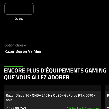
Quartz
Option choisie
Razer Seiren V3 Mini
This
ENCORE PLUS D’ÉQUIPEMENTS GAMING
is
QUE VOUS ALLEZ ADORER
a
carousel.
Use
Razer Blade 16 - QHD+ 240 Hz OLED - GeForce RTX 5090 - 
R
Next
noir
and
Prix du produit:
P
7 699,99 CA$
2
Afficher Les Informations